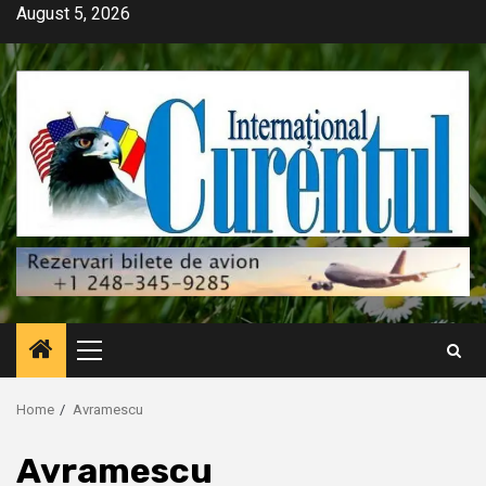
Skip
August 5, 2026
to
content
Primary
Menu
Home
Avramescu
Avramescu