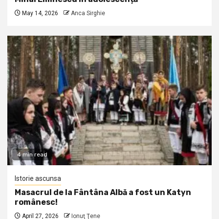
May 14, 2026
Anca Sirghie
4 min read
Istorie ascunsa
Masacrul de la Fântâna Albă a fost un Katyn
românesc!
April 27, 2026
Ionuţ Ţene