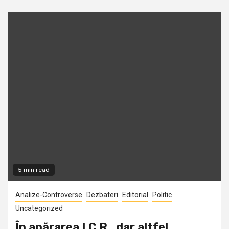
5 min read
Analize-Controverse
Dezbateri
Editorial
Politic
Uncategorized
În apărarea I.C.R., dar altfel