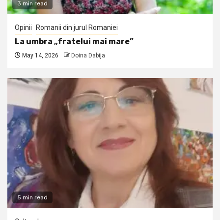
3 min read
Opinii
Romanii din jurul Romaniei
La umbra „fratelui mai mare”
May 14, 2026
Doina Dabija
5 min read