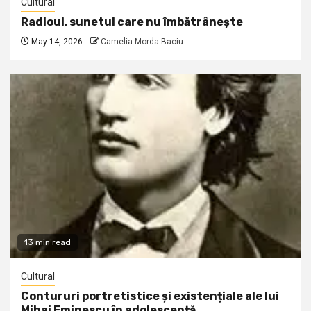
Cultural
Radioul, sunetul care nu îmbătrânește
May 14, 2026
Camelia Morda Baciu
13 min read
Cultural
Contururi portretistice și existențiale ale lui
Mihai Eminescu în adolescență