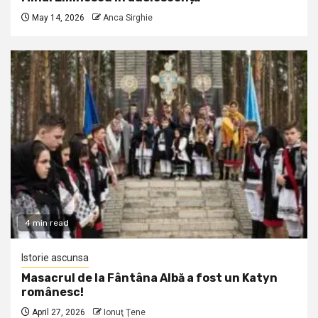
May 14, 2026
Anca Sirghie
4 min read
Istorie ascunsa
Masacrul de la Fântâna Albă a fost un Katyn
românesc!
April 27, 2026
Ionuţ Ţene