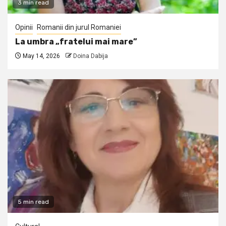
3 min read
Opinii
Romanii din jurul Romaniei
La umbra „fratelui mai mare”
May 14, 2026
Doina Dabija
5 min read