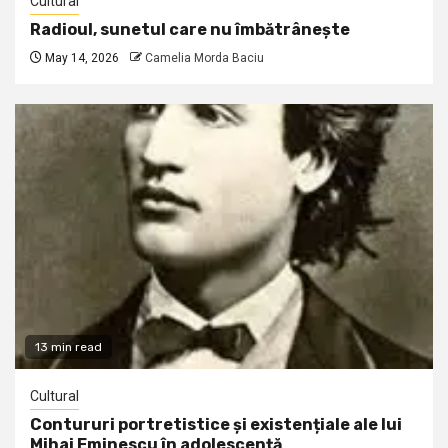
Cultural
Radioul, sunetul care nu îmbătrânește
May 14, 2026
Camelia Morda Baciu
13 min read
Cultural
Contururi portretistice și existențiale ale lui
Mihai Eminescu în adolescență