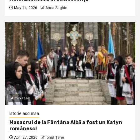
May 14, 2026
Anca Sirghie
4 min read
Istorie ascunsa
Masacrul de la Fântâna Albă a fost un Katyn
românesc!
April 27, 2026
Ionuţ Ţene