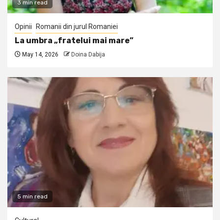
3 min read
Opinii
Romanii din jurul Romaniei
La umbra „fratelui mai mare”
May 14, 2026
Doina Dabija
5 min read