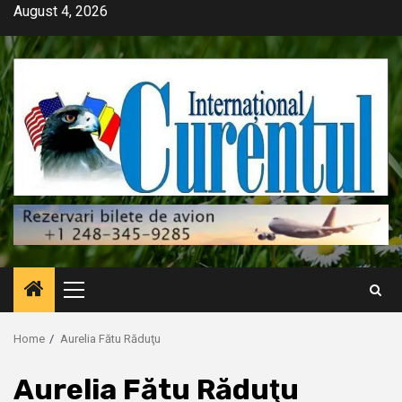
Skip
August 4, 2026
to
content
Primary
Menu
Home
Aurelia Fătu Răduţu
Aurelia Fătu Răduţu