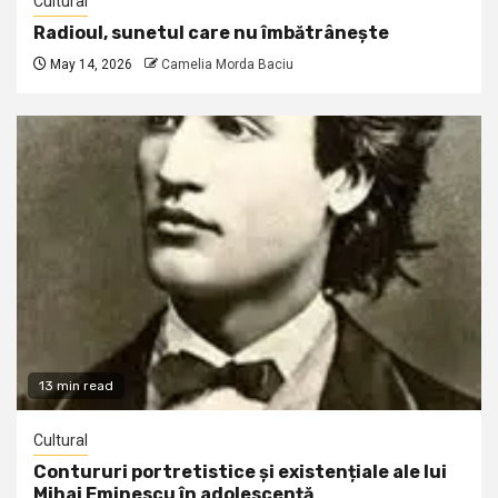
Cultural
Radioul, sunetul care nu îmbătrânește
May 14, 2026
Camelia Morda Baciu
13 min read
Cultural
Contururi portretistice și existențiale ale lui
Mihai Eminescu în adolescență