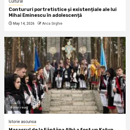
Cultural
Contururi portretistice și existențiale ale lui
Mihai Eminescu în adolescență
May 14, 2026
Anca Sirghie
4 min read
Istorie ascunsa
Masacrul de la Fântâna Albă a fost un Katyn