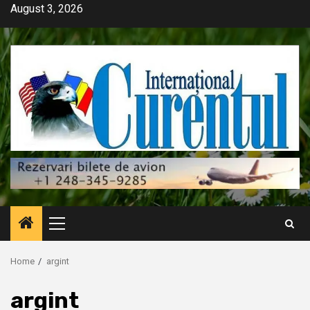
Skip
August 3, 2026
to
content
Primary
Menu
Home
argint
argint