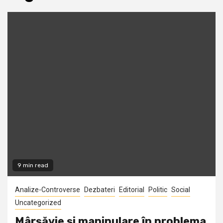
9 min read
Analize-Controverse
Dezbateri
Editorial
Politic
Social
Uncategorized
Mârșăvie și manipulare în problema