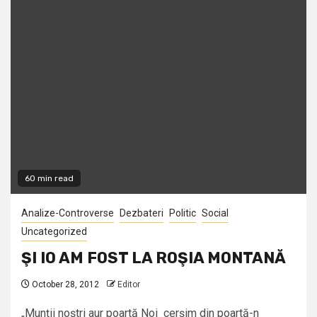
60 min read
Analize-Controverse
Dezbateri
Politic
Social
Uncategorized
ŞI IO AM FOST LA ROŞIA MONTANĂ
October 28, 2012
Editor
„Munţii noştri aur poartă Noi cerşim din poartă-n