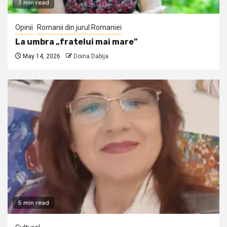
3 min read
Opinii
Romanii din jurul Romaniei
La umbra „fratelui mai mare”
May 14, 2026
Doina Dabija
5 min read