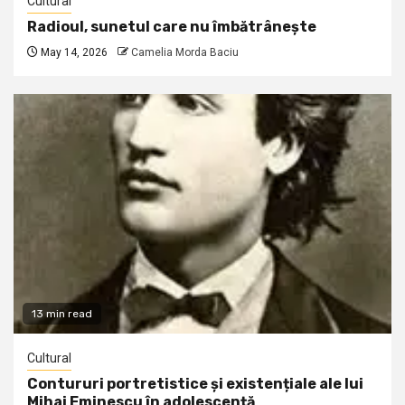
Cultural
Radioul, sunetul care nu îmbătrânește
May 14, 2026
Camelia Morda Baciu
13 min read
Cultural
Contururi portretistice și existențiale ale lui
Mihai Eminescu în adolescență