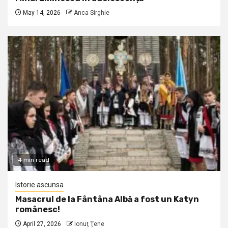
May 14, 2026
Anca Sirghie
4 min read
Istorie ascunsa
Masacrul de la Fântâna Albă a fost un Katyn
românesc!
April 27, 2026
Ionuţ Ţene