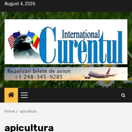
Skip
August 4, 2026
to
content
Primary
Menu
Home
apicultura
apicultura