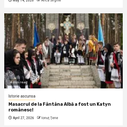
May 14, 2026
Anca Sirghie
4 min read
Istorie ascunsa
Masacrul de la Fântâna Albă a fost un Katyn
românesc!
April 27, 2026
Ionuţ Ţene