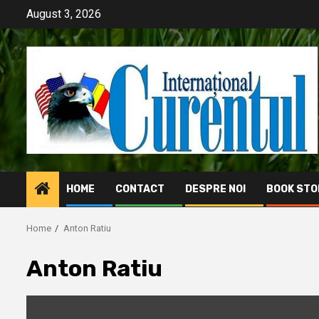
Skip
August 3, 2026
to
content
HOME
CONTACT
DESPRE NOI
BOOK STO
Home
Anton Ratiu
Anton Ratiu