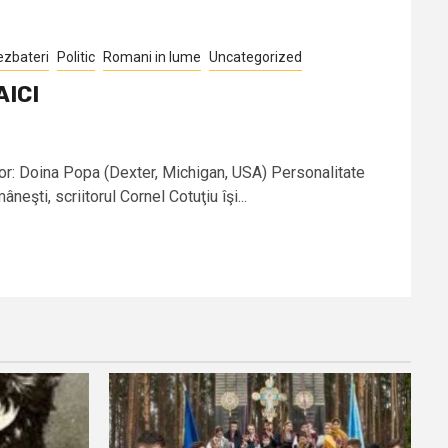
ezbateri
Politic
Romani in lume
Uncategorized
AICI
: Doina Popa (Dexter, Michigan, USA) Personalitate
neşti, scriitorul Cornel Cotuţiu îşi...