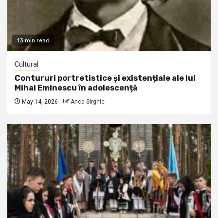
13 min read
Cultural
Contururi portretistice și existențiale ale lui
Mihai Eminescu în adolescență
May 14, 2026
Anca Sirghie