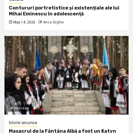
Contururi portretistice și existențiale ale lui
Mihai Eminescu în adolescență
May 14, 2026
Anca Sirghie
4 min read
Istorie ascunsa
Masacrul de la Fântâna Albă a fost un Katyn