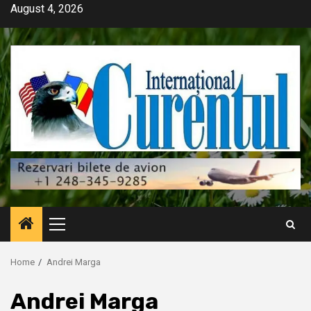
Skip
August 4, 2026
to
content
Primary
Menu
Home
Andrei Marga
Andrei Marga