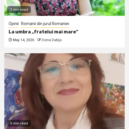
3 min read
Opinii
Romanii din jurul Romaniei
La umbra „fratelui mai mare”
May 14, 2026
Doina Dabija
5 min read