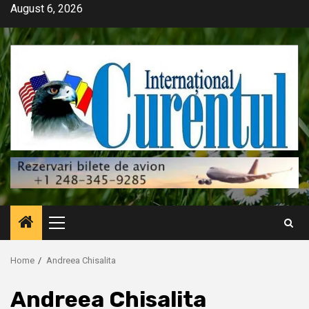
Skip
August 6, 2026
to
content
Primary
Menu
Home
Andreea Chisalita
Andreea Chisalita