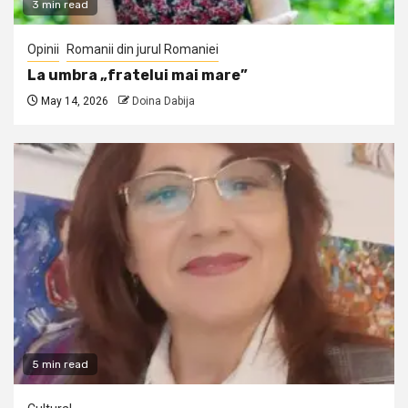
3 min read
Opinii
Romanii din jurul Romaniei
La umbra „fratelui mai mare”
May 14, 2026
Doina Dabija
5 min read