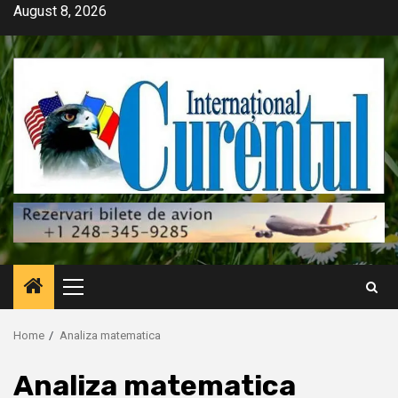
Skip
August 8, 2026
to
content
Primary
Menu
Home
Analiza matematica
Analiza matematica