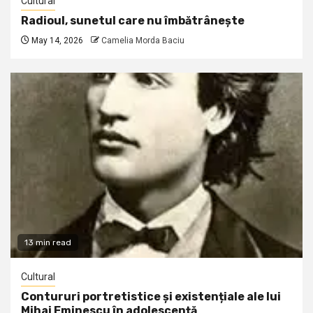
Cultural
Radioul, sunetul care nu îmbătrânește
May 14, 2026
Camelia Morda Baciu
13 min read
Cultural
Contururi portretistice și existențiale ale lui
Mihai Eminescu în adolescență