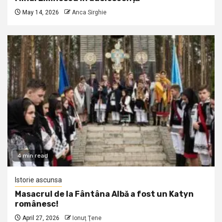
May 14, 2026
Anca Sirghie
4 min read
Istorie ascunsa
Masacrul de la Fântâna Albă a fost un Katyn
românesc!
April 27, 2026
Ionuţ Ţene