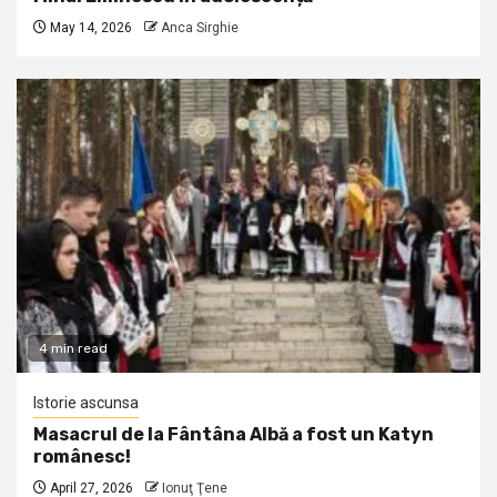
May 14, 2026
Anca Sirghie
4 min read
Istorie ascunsa
Masacrul de la Fântâna Albă a fost un Katyn
românesc!
April 27, 2026
Ionuţ Ţene