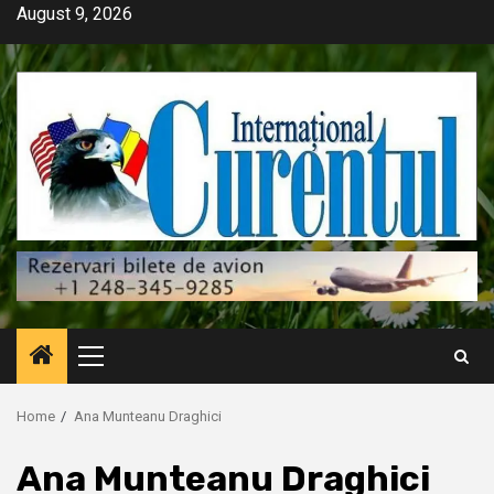
Skip
August 9, 2026
to
content
Primary
Menu
Home
Ana Munteanu Draghici
Ana Munteanu Draghici