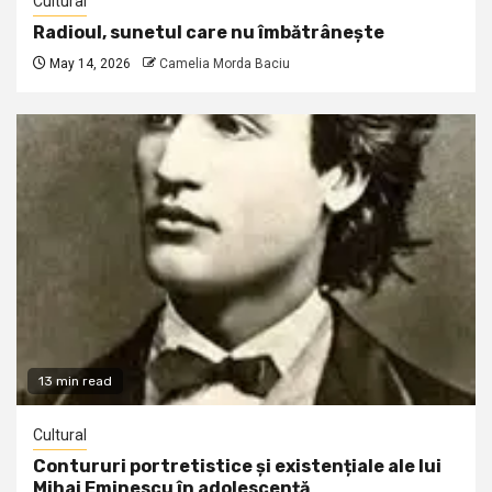
Cultural
Radioul, sunetul care nu îmbătrânește
May 14, 2026
Camelia Morda Baciu
13 min read
Cultural
Contururi portretistice și existențiale ale lui
Mihai Eminescu în adolescență