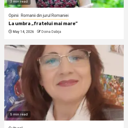
3 min read
Opinii
Romanii din jurul Romaniei
La umbra „fratelui mai mare”
May 14, 2026
Doina Dabija
5 min read