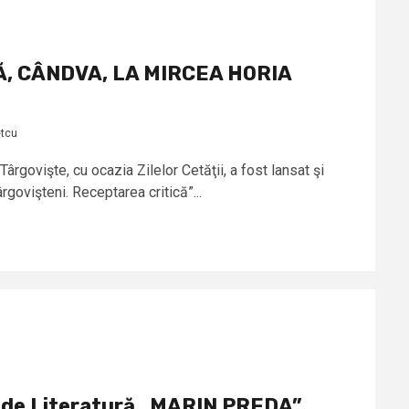
, CÂNDVA, LA MIRCEA HORIA
etcu
govişte, cu ocazia Zilelor Cetăţii, a fost lansat şi
rgovişteni. Receptarea critică”...
l de Literatură „MARIN PREDA”