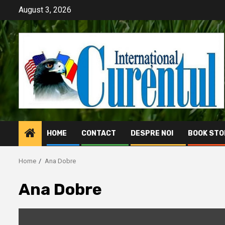
Skip
August 3, 2026
to
content
HOME
CONTACT
DESPRE NOI
BOOK STO
Home
Ana Dobre
Ana Dobre