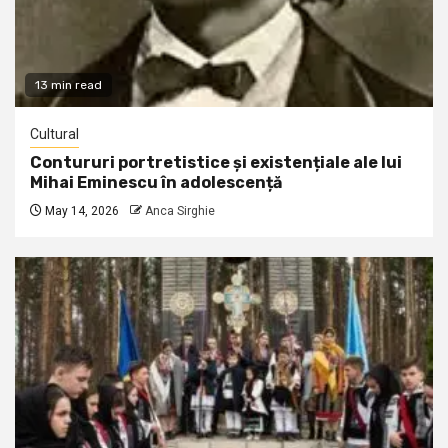
13 min read
Cultural
Contururi portretistice și existențiale ale lui
Mihai Eminescu în adolescență
May 14, 2026
Anca Sirghie