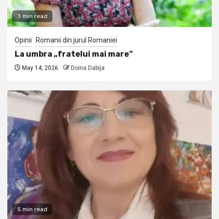
3 min read
Opinii
Romanii din jurul Romaniei
La umbra „fratelui mai mare”
May 14, 2026
Doina Dabija
5 min read