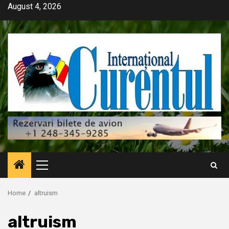
Skip
August 4, 2026
to
content
Primary
Menu
Home
altruism
altruism