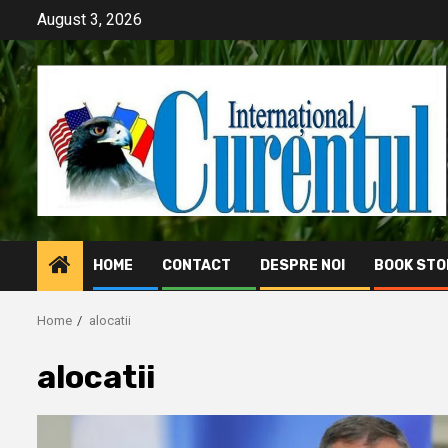
Skip
August 3, 2026
to
content
HOME
CONTACT
DESPRE NOI
BOOK STO
Home
alocatii
alocatii