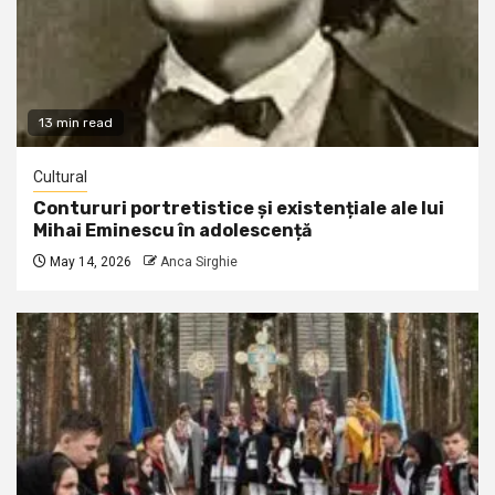
13 min read
Cultural
Contururi portretistice și existențiale ale lui
Mihai Eminescu în adolescență
May 14, 2026
Anca Sirghie