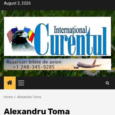
Skip
August 3, 2026
to
content
Primary
Menu
Home
Alexandru Toma
Alexandru Toma