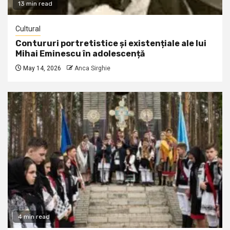
13 min read
Cultural
Contururi portretistice și existențiale ale lui
Mihai Eminescu în adolescență
May 14, 2026
Anca Sirghie
4 min read