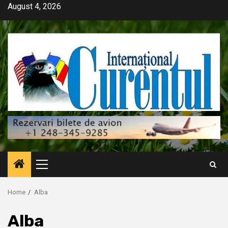
Skip
August 4, 2026
to
content
Primary
Menu
Home
Alba
Alba