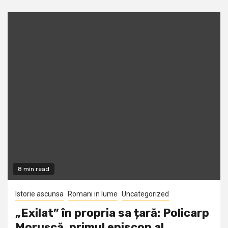
8 min read
Istorie ascunsa
Romani in lume
Uncategorized
„Exilat” în propria sa țară: Policarp
Morușcă, primul episcop al