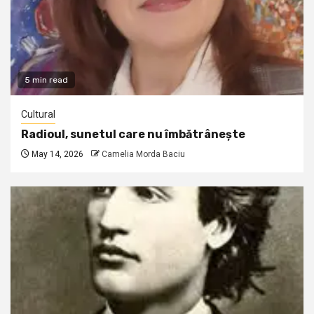
5 min read
Cultural
Radioul, sunetul care nu îmbătrânește
May 14, 2026
Camelia Morda Baciu