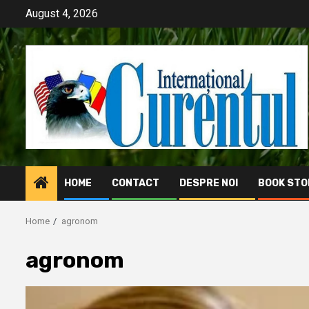
Skip
August 4, 2026
to
content
HOME
CONTACT
DESPRE NOI
BOOK STO
Home
agronom
agronom