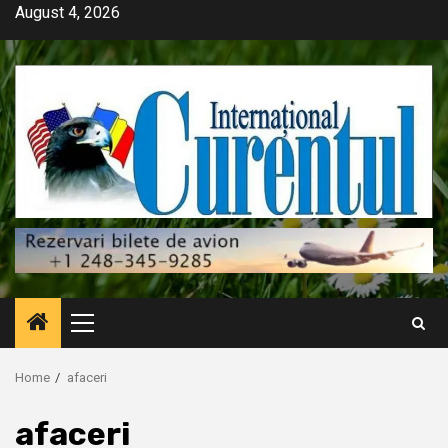
Skip
August 4, 2026
to
content
Primary
Menu
Home
afaceri
afaceri