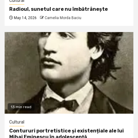
Cultural
Radioul, sunetul care nu îmbătrânește
May 14, 2026
Camelia Morda Baciu
13 min read
Cultural
Contururi portretistice și existențiale ale lui
Mihai Eminescu în adolescență