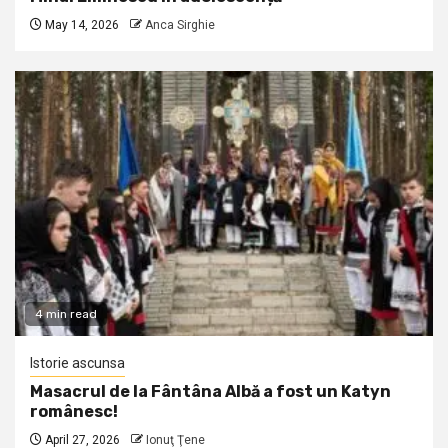
May 14, 2026
Anca Sirghie
4 min read
Istorie ascunsa
Masacrul de la Fântâna Albă a fost un Katyn
românesc!
April 27, 2026
Ionuţ Ţene