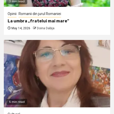
3 min read
Opinii
Romanii din jurul Romaniei
La umbra „fratelui mai mare”
May 14, 2026
Doina Dabija
5 min read