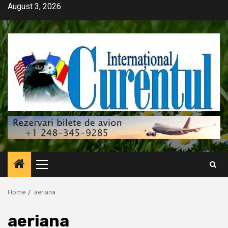
Skip
August 3, 2026
to
content
Primary
Menu
Home
aeriana
aeriana