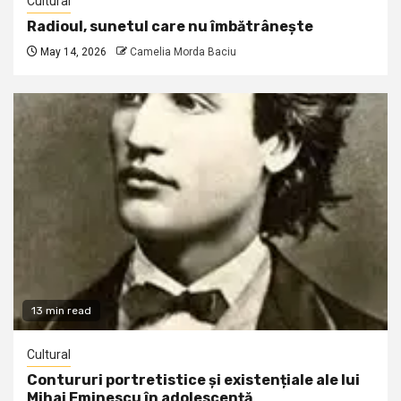
Cultural
Radioul, sunetul care nu îmbătrânește
May 14, 2026
Camelia Morda Baciu
13 min read
Cultural
Contururi portretistice și existențiale ale lui
Mihai Eminescu în adolescență