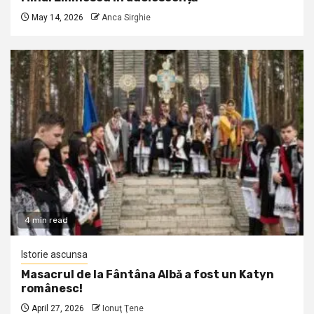
May 14, 2026
Anca Sirghie
4 min read
Istorie ascunsa
Masacrul de la Fântâna Albă a fost un Katyn
românesc!
April 27, 2026
Ionuţ Ţene