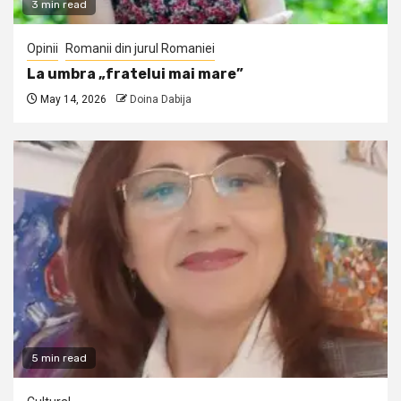
3 min read
Opinii
Romanii din jurul Romaniei
La umbra „fratelui mai mare”
May 14, 2026
Doina Dabija
5 min read