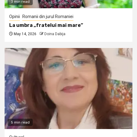
3 min read
Opinii
Romanii din jurul Romaniei
La umbra „fratelui mai mare”
May 14, 2026
Doina Dabija
5 min read