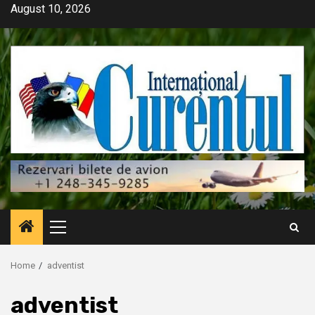
Skip
August 10, 2026
to
content
Primary
Menu
Home
adventist
adventist