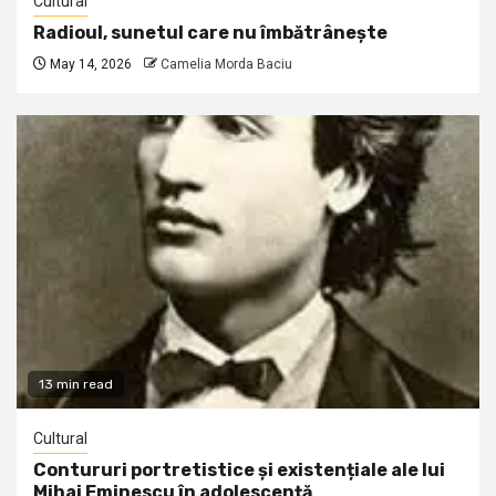
Cultural
Radioul, sunetul care nu îmbătrânește
May 14, 2026
Camelia Morda Baciu
13 min read
Cultural
Contururi portretistice și existențiale ale lui
Mihai Eminescu în adolescență