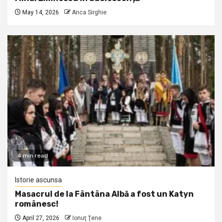
May 14, 2026
Anca Sirghie
4 min read
Istorie ascunsa
Masacrul de la Fântâna Albă a fost un Katyn
românesc!
April 27, 2026
Ionuţ Ţene