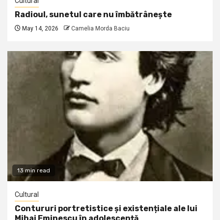
Cultural
Radioul, sunetul care nu îmbătrânește
May 14, 2026
Camelia Morda Baciu
13 min read
Cultural
Contururi portretistice și existențiale ale lui
Mihai Eminescu în adolescență