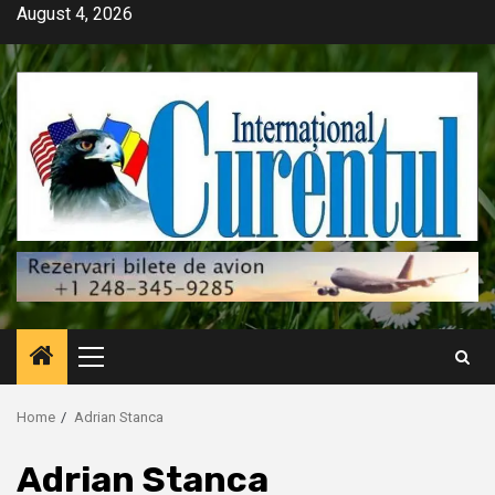
Skip
August 4, 2026
to
content
Primary
Menu
Home
Adrian Stanca
Adrian Stanca