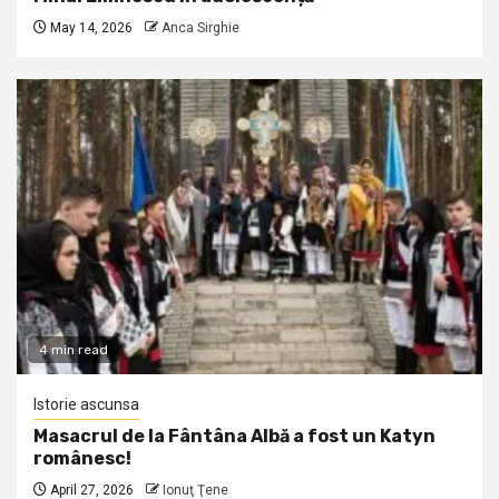
May 14, 2026
Anca Sirghie
4 min read
Istorie ascunsa
Masacrul de la Fântâna Albă a fost un Katyn
românesc!
April 27, 2026
Ionuţ Ţene