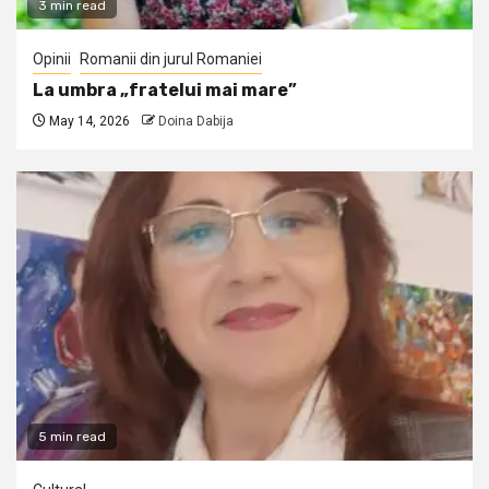
3 min read
Opinii
Romanii din jurul Romaniei
La umbra „fratelui mai mare”
May 14, 2026
Doina Dabija
5 min read