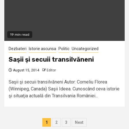
19 min read
Dezbateri
Istorie ascunsa
Politic
Uncategorized
Saşii şi secuii transilvăneni
August 15, 2014
Editor
Saşii şi secuii transilvăneni Autor: Corneliu Florea
(Winnipeg, Canada) Saşii Ideea. Cunoscând ceva istorie
şi situaţia actuală din Transilvania României...
Posts
1
2
3
Next