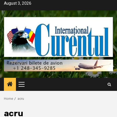
Skip
August 3, 2026
to
content
Primary
Menu
Home
acru
acru