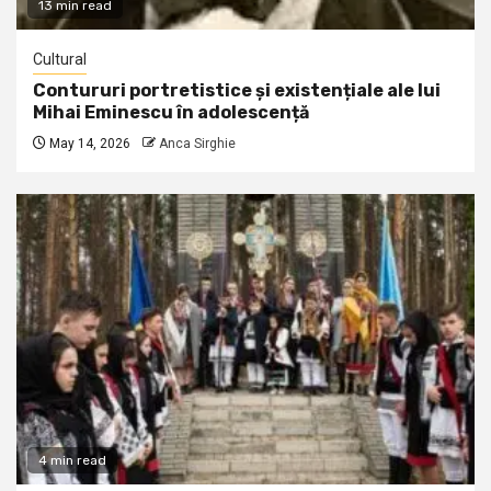
13 min read
Cultural
Contururi portretistice și existențiale ale lui
Mihai Eminescu în adolescență
May 14, 2026
Anca Sirghie
4 min read