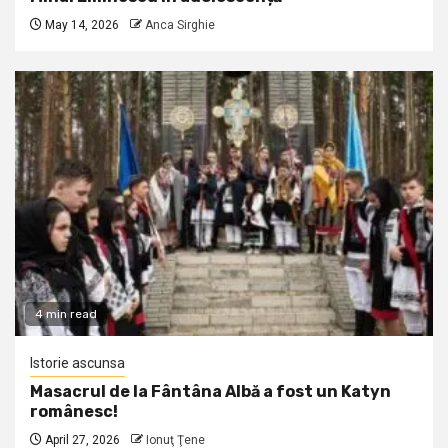
May 14, 2026
Anca Sirghie
4 min read
Istorie ascunsa
Masacrul de la Fântâna Albă a fost un Katyn
românesc!
April 27, 2026
Ionuţ Ţene