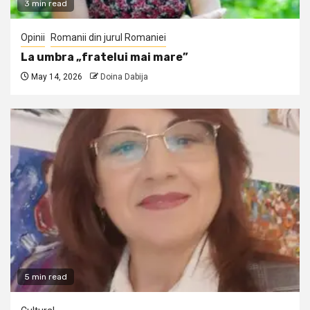
3 min read
Opinii
Romanii din jurul Romaniei
La umbra „fratelui mai mare”
May 14, 2026
Doina Dabija
5 min read