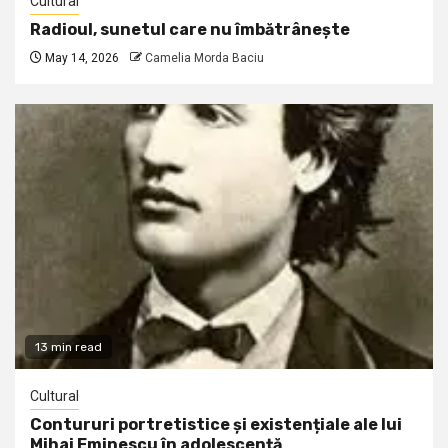
Cultural
Radioul, sunetul care nu îmbătrânește
May 14, 2026
Camelia Morda Baciu
13 min read
Cultural
Contururi portretistice și existențiale ale lui
Mihai Eminescu în adolescență