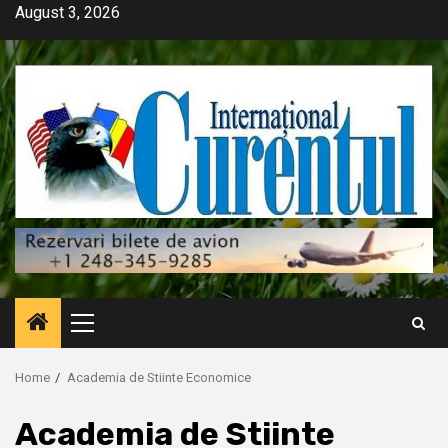
Skip
August 3, 2026
to
content
Primary
Menu
Home
Academia de Stiinte Economice
Academia de Stiinte