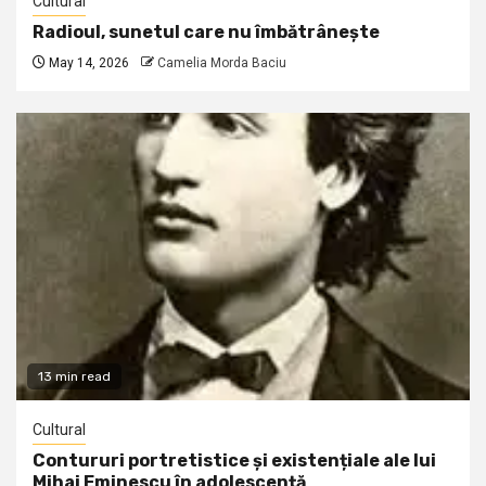
Cultural
Radioul, sunetul care nu îmbătrânește
May 14, 2026
Camelia Morda Baciu
13 min read
Cultural
Contururi portretistice și existențiale ale lui
Mihai Eminescu în adolescență