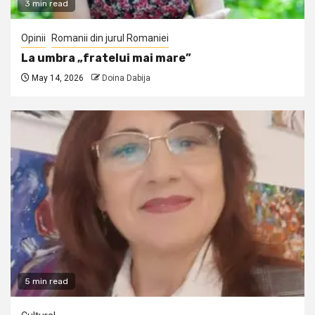
3 min read
Opinii
Romanii din jurul Romaniei
La umbra „fratelui mai mare”
May 14, 2026
Doina Dabija
5 min read