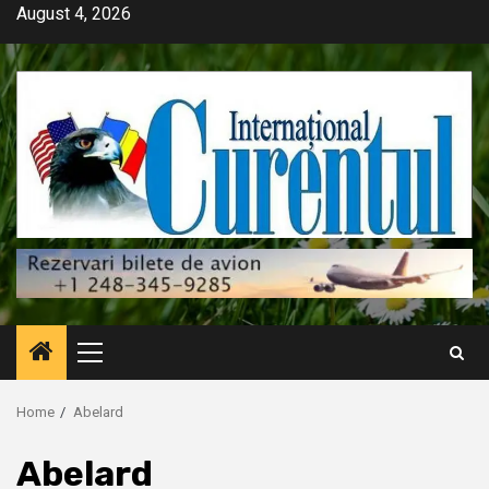
Skip
August 4, 2026
to
content
Primary
Menu
Home
Abelard
Abelard