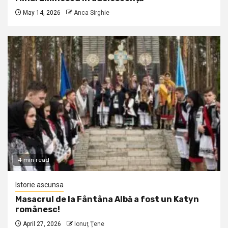
May 14, 2026
Anca Sirghie
4 min read
Istorie ascunsa
Masacrul de la Fântâna Albă a fost un Katyn
românesc!
April 27, 2026
Ionuţ Ţene