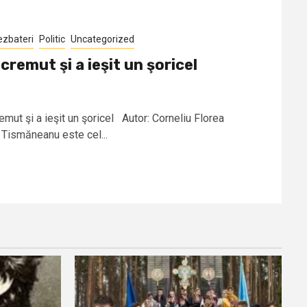
ezbateri
Politic
Uncategorized
cremut şi a ieşit un şoricel
emut şi a ieşit un şoricel Autor: Corneliu Florea
Tismăneanu este cel...