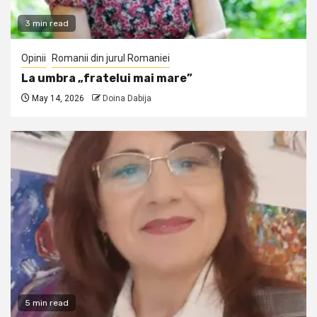
3 min read
Opinii
Romanii din jurul Romaniei
La umbra „fratelui mai mare”
May 14, 2026
Doina Dabija
5 min read