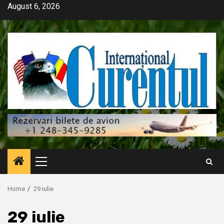
Skip
August 6, 2026
to
content
Primary
Menu
Home
29 iulie
29 iulie