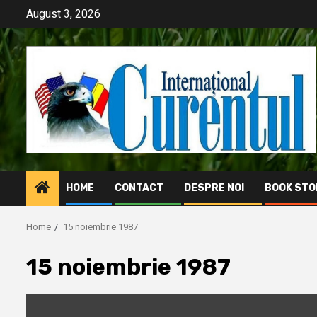
Skip
August 3, 2026
to
content
HOME
CONTACT
DESPRE NOI
BOOK STO
Home
15 noiembrie 1987
15 noiembrie 1987