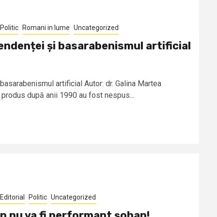
Politic
Romani in lume
Uncategorized
ndenței și basarabenismul artificial
basarabenismul artificial Autor: dr. Galina Martea
 produs după anii 1990 au fost nespus...
Editorial
Politic
Uncategorized
n nu va fi performant șohan!