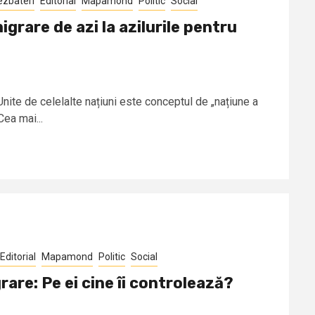
ezbateri
Editorial
Mapamond
Politic
Social
igrare de azi la azilurile pentru
ite de celelalte națiuni este conceptul de „națiune a
Cea mai...
Editorial
Mapamond
Politic
Social
rare: Pe ei cine îi controlează?