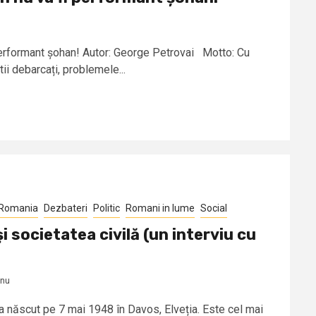
performant șohan! Autor: George Petrovai Motto: Cu
ii debarcați, problemele...
 Romania
Dezbateri
Politic
Romani in lume
Social
i societatea civilă (un interviu cu
anu
a născut pe 7 mai 1948 în Davos, Elveția. Este cel mai