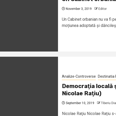
November 3, 2019
Editor
Un Cabinet orbanian nu va fi 
moțiunea adoptată și dăncileșt
Analize-Controverse
Destinatia
Democraţia locală ş
Nicolae Raţiu)
September 10, 2019
Tiberiu Di
Nicolae Raţiu Nicolae Rațiu s-