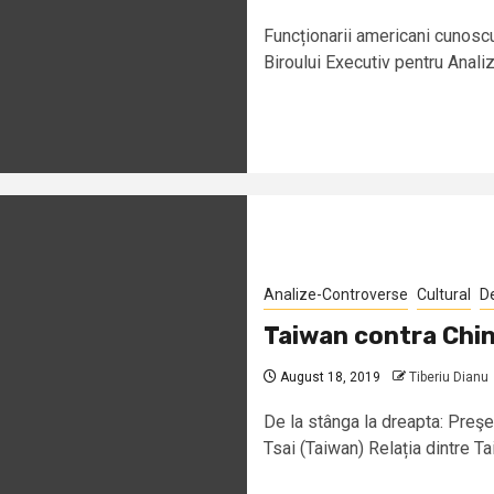
Funcționarii americani cunoscuț
Biroului Executiv pentru Analiza
Analize-Controverse
Cultural
D
Taiwan contra Chin
August 18, 2019
Tiberiu Dianu
De la stânga la dreapta: Preşe
Tsai (Taiwan) Relația dintre Tai