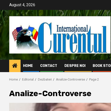
Skip
August 4, 2026
to
content
HOME
CONTACT
DESPRE NOI
BOOK STO
Home
Editorial
Dezbateri
Analize-Controverse
Page 2
Analize-Controverse