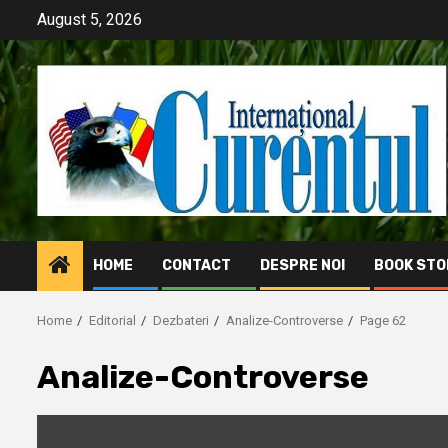
Skip
August 5, 2026
to
content
HOME
CONTACT
DESPRE NOI
BOOK STO
Home
Editorial
Dezbateri
Analize-Controverse
Page 62
Analize-Controverse