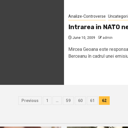
Analize-Controverse
Uncategor
Intrarea in NATO n
June 10, 2009
admin
Mircea Geoana este responsabi
Berceanu în cadrul unei emisiuni
Posts
Previous
1
…
59
60
61
62
pagination