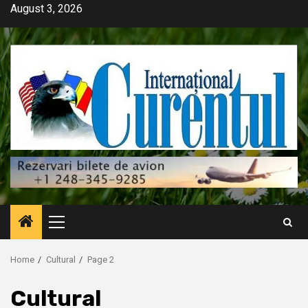
Skip
August 3, 2026
to
content
Primary
Menu
Home
Cultural
Page 2
Cultural