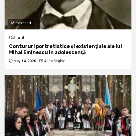
13 min read
Cultural
Contururi portretistice și existențiale ale lui
Mihai Eminescu în adolescență
May 14, 2026
Anca Sirghie