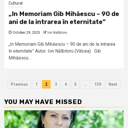
Cultural
„In Memoriam Gib Mihăescu – 90 de
ani de la intrarea în eternitate”
October 29, 2025
Ion Nalbitoru
„In Memoriam Gib Mihăescu – 90 de ani de la intrarea
în eternitate” Autor: Ion Nălbitoru (Vâlcea) Gib
Mihăescu...
Posts
Previous
1
2
3
4
5
…
139
Next
pagination
YOU MAY HAVE MISSED