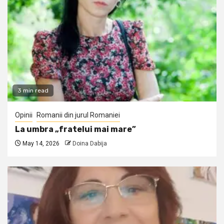
3 min read
Opinii
Romanii din jurul Romaniei
La umbra „fratelui mai mare”
May 14, 2026
Doina Dabija