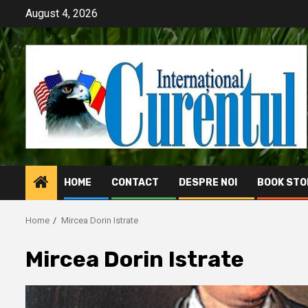
Skip
August 4, 2026
to
content
HOME
CONTACT
DESPRE NOI
BOOK STO
Home
Mircea Dorin Istrate
Mircea Dorin Istrate