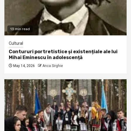
13 min read
Cultural
Contururi portretistice și existențiale ale lui
Mihai Eminescu în adolescență
May 14, 2026
Anca Sirghie