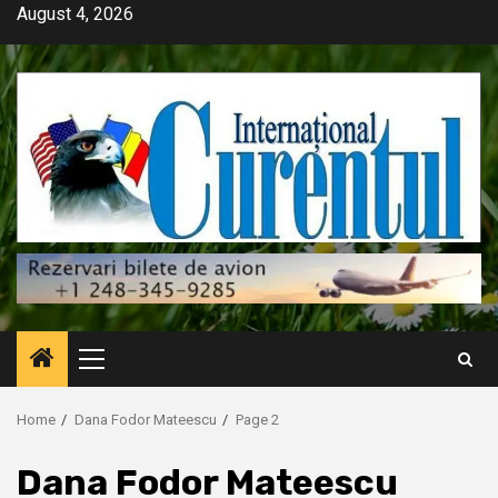
Skip
August 4, 2026
to
content
Primary
Menu
Home
Dana Fodor Mateescu
Page 2
Dana Fodor Mateescu