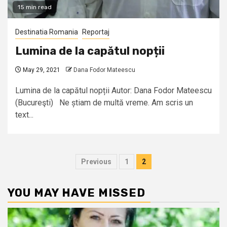
15 min read
Destinatia Romania
Reportaj
Lumina de la capătul nopții
May 29, 2021
Dana Fodor Mateescu
Lumina de la capătul nopții Autor: Dana Fodor Mateescu
(Bucureşti) Ne știam de multă vreme. Am scris un
text...
Posts
Previous
1
2
pagination
YOU MAY HAVE MISSED