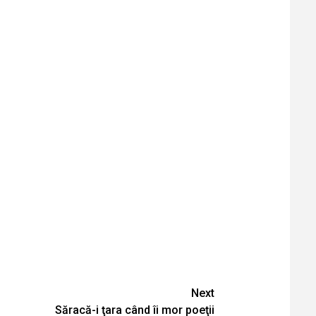
Next
Săracă-i ţara când îi mor poeţii