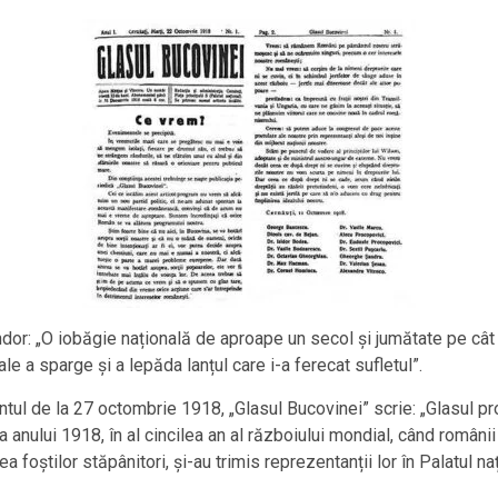
ondor: „O iobăgie națională de aproape un secol și jumătate pe câ
e a sparge și a lepăda lanțul care i-a ferecat sufletul”.
tul de la 27 octombrie 1918, „Glasul Bucovinei” scrie: „Glasul pro
a anului 1918, în al cincilea an al războiului mondial, când români
ea foștilor stăpânitori, și-au trimis reprezentanții lor în Palatul 