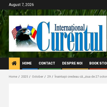
Skip
August 7, 2026
to
content
HOME
CONTACT
DESPRE NOI
BOOK STO
Home
2025
October
29
Înaintașii credeau că „ziua de 27 octom