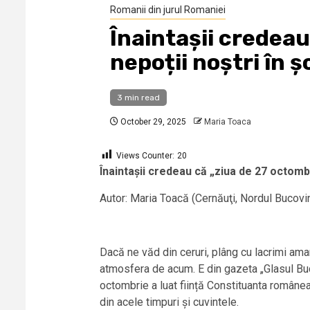
Romanii din jurul Romaniei
Înaintașii credeau 
nepoții noștri în ș
3 min read
October 29, 2025
Maria Toaca
Views Counter:
20
Înaintașii credeau că „ziua de 27 octombri
Autor: Maria Toacă (Cernăuţi, Nordul Bucovin
Dacă ne văd din ceruri, plâng cu lacrimi amar
atmosfera de acum. E din gazeta „Glasul Buc
octombrie a luat ființă Constituanta românea
din acele timpuri și cuvintele.