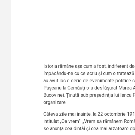
Istoria rămâne aşa cum a fost, indiferent da
împăcându-ne cu ce scriu şi cum o tratează 
au avut loc o serie de evenimente politice ca
Pușcariu la Cernăuți s-a desfăşurat Marea 
Bucovinei. Ţinută sub preşedinţia lui Iancu 
organizare.
Câteva zile mai înainte, la 22 octombrie 1918
intitulat „Ce vrem”. „Vrem să rămânem Româ
se anunţa cea dintâi şi cea mai arzătoare dorin