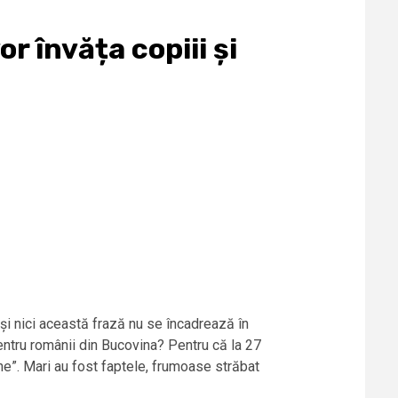
r învăța copiii și
 și nici această frază nu se încadrează în
entru românii din Bucovina? Pentru că la 27
ne”. Mari au fost faptele, frumoase străbat