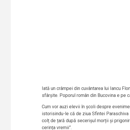
Iată un crâmpei din cuvântarea lui Iancu Fl
sfârșite. Poporul român din Bucovina e pe cal
Cum vor auzi elevii în școli despre evenimen
istorisindu-le că de ziua Sfintei Paraschiva 
colț de țară după secerișul morții și prigonir
cerința vremii”.