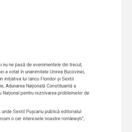
ci nu ne pasă de evenimentele din trecut,
i a votat în unanimitate Unirea Bucovinei,
inițiativa lui Iancu Flondor și Sextil
ie, Adunarea Naţională Constituantă a
iu Naţional pentru rezolvarea problemelor de
, unde Sextil Pușcariu publică editorialul
ecum o cer interesele noastre românești”,