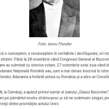
Foto. Iancu Flondor
că o cunoaştem, o recunoaştem în veritabila-i desfăşurare, ori ni
străinii. Până la 28 noiembrie când Congresul General al Bucovine
re au culminat cu istorica votare. 27 octombrie este ziua când din 
Adunare Naţională Română sau, cum a mai rămas înscrisă în istor
Flondor, Adunarea a hotărât unirea cu România şi a ales un Consil
, la Cernăuţi, a apărut primul număr al ziarului „Glasul Bucovinei”
ni pe pământul nostru strămoșesc și să ne ocârmuim singuri, pr
ţă dintre priorităţile actului Unirii.