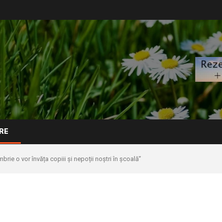
RE
brie o vor învăța copiii și nepoții noștri în școală”