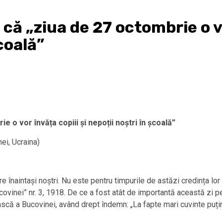
că „ziua de 27 octombrie o vo
coală”
e o vor învăța copiii și nepoții noștri în școală”
ei, Ucraina)
e înaintași noștri. Nu este pentru timpurile de astăzi credința lor
ovinei” nr. 3, 1918. De ce a fost atât de importantă această zi p
scă a Bucovinei, având drept îndemn: „La fapte mari cuvinte puți