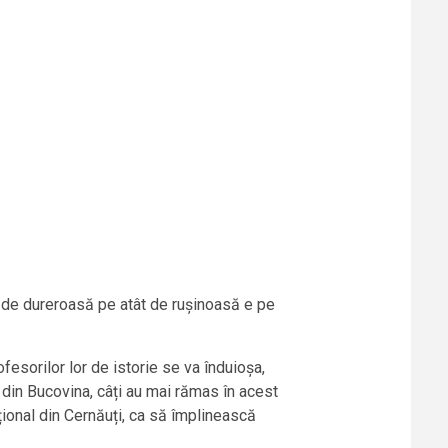
t de dureroasă pe atât de rușinoasă e pe
fesorilor lor de istorie se va înduioșa,
i din Bucovina, câți au mai rămas în acest
național din Cernăuți, ca să împlinească