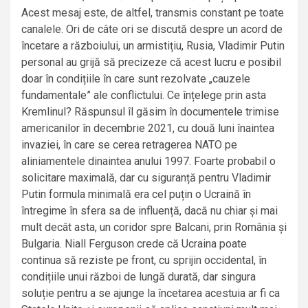
Acest mesaj este, de altfel, transmis constant pe toate
canalele. Ori de câte ori se discută despre un acord de
încetare a războiului, un armistițiu, Rusia, Vladimir Putin
personal au grijă să precizeze că acest lucru e posibil
doar în condițiile în care sunt rezolvate „cauzele
fundamentale” ale conflictului. Ce înțelege prin asta
Kremlinul? Răspunsul îl găsim în documentele trimise
americanilor în decembrie 2021, cu două luni înaintea
invaziei, în care se cerea retragerea NATO pe
aliniamentele dinaintea anului 1997. Foarte probabil o
solicitare maximală, dar cu siguranță pentru Vladimir
Putin formula minimală era cel puțin o Ucraină în
întregime în sfera sa de influență, dacă nu chiar și mai
mult decât asta, un coridor spre Balcani, prin România și
Bulgaria. Niall Ferguson crede că Ucraina poate
continua să reziste pe front, cu sprijin occidental, în
condițiile unui război de lungă durată, dar singura
soluție pentru a se ajunge la încetarea acestuia ar fi ca