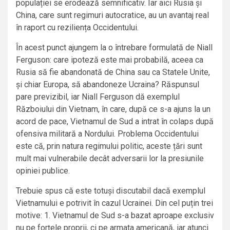
populației se erodează semnificativ. Iar aici Rusia și
China, care sunt regimuri autocratice, au un avantaj real
în raport cu reziliența Occidentului.
În acest punct ajungem la o întrebare formulată de Niall
Ferguson: care ipoteză este mai probabilă, aceea ca
Rusia să fie abandonată de China sau ca Statele Unite,
și chiar Europa, să abandoneze Ucraina? Răspunsul
pare previzibil, iar Niall Ferguson dă exemplul
Războiului din Vietnam, în care, după ce s-a ajuns la un
acord de pace, Vietnamul de Sud a intrat în colaps după
ofensiva militară a Nordului. Problema Occidentului
este că, prin natura regimului politic, aceste țări sunt
mult mai vulnerabile decât adversarii lor la presiunile
opiniei publice.
Trebuie spus că este totuși discutabil dacă exemplul
Vietnamului e potrivit în cazul Ucrainei. Din cel puțin trei
motive: 1. Vietnamul de Sud s-a bazat aproape exclusiv
nu pe forțele proprii, ci pe armata americană, iar atunci