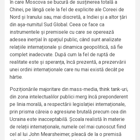
în care Moscova se bucură de susținerea totală a
Chinei, pe lângă cele la fel de explicite ale Coreei de
Nord și Iranului sau, mai discretă, a Indiei și a altor țări
din așa-numitul Sud Global. Ceea ce face ca
instrumentele și premisele cu care se operează
adesea inerțial în spațiul public, când sunt analizate
relațiile internaționale și dinamica geopolitică, să fie
complet inadecvate. După cum la fel de ruptă de
realitate este și speranța, încă prezentă, a prezervării
unei ordini internaționale care nu mai există decât pe
hârtie.
Poziționările majoritare din mass-media, think tank-uri,
din zona intelectualilor publici merg încă preponderent
pe linia morală, a respectării legislației internaționale,
prin prisma căreia o agresiune brutală precum cea din
Ucraina este inacceptabilă. Școala realistă în materie
de relații internaționale, numele cel mai cunoscut fiind
cel al lui John Mearsheimer, pleacă de la o premisă