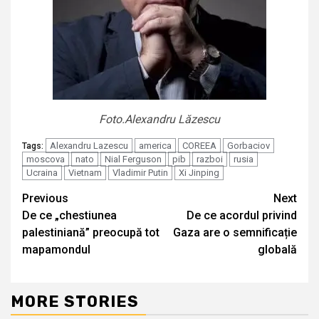
Foto.Alexandru Lăzescu
Alexandru Lazescu
america
COREEA
Gorbaciov
Tags:
moscova
nato
Nial Ferguson
pib
razboi
rusia
Ucraina
Vietnam
Vladimir Putin
Xi Jinping
Continue
Previous
Next
De ce „chestiunea
De ce acordul privind
Reading
palestiniană” preocupă tot
Gaza are o semnificație
mapamondul
globală
MORE STORIES