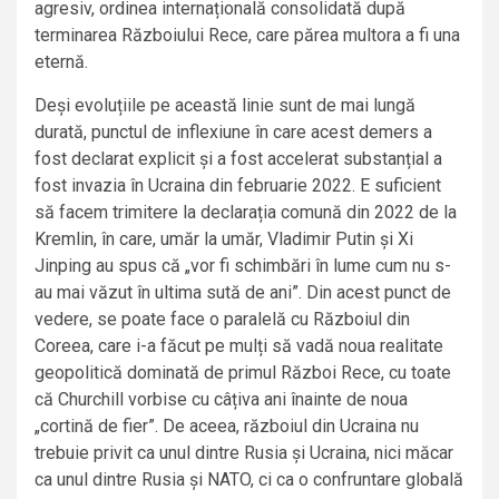
agresiv, ordinea internațională consolidată după
terminarea Războiului Rece, care părea multora a fi una
eternă.
Deși evoluțiile pe această linie sunt de mai lungă
durată, punctul de inflexiune în care acest demers a
fost declarat explicit și a fost accelerat substanțial a
fost invazia în Ucraina din februarie 2022. E suficient
să facem trimitere la declarația comună din 2022 de la
Kremlin, în care, umăr la umăr, Vladimir Putin și Xi
Jinping au spus că „vor fi schimbări în lume cum nu s-
au mai văzut în ultima sută de ani”. Din acest punct de
vedere, se poate face o paralelă cu Războiul din
Coreea, care i-a făcut pe mulți să vadă noua realitate
geopolitică dominată de primul Război Rece, cu toate
că Churchill vorbise cu câțiva ani înainte de noua
„cortină de fier”. De aceea, războiul din Ucraina nu
trebuie privit ca unul dintre Rusia și Ucraina, nici măcar
ca unul dintre Rusia și NATO, ci ca o confruntare globală