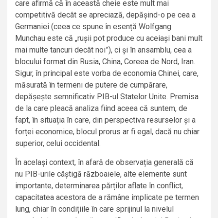
care afirmă că în această cheie este mult mai
competitivă decât se apreciază, depășind-o pe cea a
Germaniei (ceea ce spune în esență Wolfgang
Munchau este că „rușii pot produce cu aceiași bani mult
mai multe tancuri decât noi”), ci și în ansamblu, cea a
blocului format din Rusia, China, Coreea de Nord, Iran.
Sigur, în principal este vorba de economia Chinei, care,
măsurată în termeni de putere de cumpărare,
depășește semnificativ PIB-ul Statelor Unite. Premisa
de la care pleacă analiza fiind aceea că suntem, de
fapt, în situația în care, din perspectiva resurselor și a
forței economice, blocul prorus ar fi egal, dacă nu chiar
superior, celui occidental.
În același context, în afară de observația generală că
nu PIB-urile câștigă războaiele, alte elemente sunt
importante, determinarea părților aflate în conflict,
capacitatea acestora de a rămâne implicate pe termen
lung, chiar în condițiile în care sprijinul la nivelul