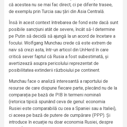
că acestea nu se mai fac direct, ci pe diferite trasee,
de exemplu prin Turcia sau țări din Asia Centrală.
Însă în acest context întrebarea de fond este dacă sunt
posibile sancțiuni atât de severe, încât să-l determine
pe Putin să decidă să ajungă la un acord de încetare a
focului. Wolfgang Munchau crede că este extrem de
naiv să crezi asta, într-un articol din UnHerd în care
critică sever faptul că Rusia a fost subestimată, și
avertizează asupra pericolului reprezentat de
posibilitatea extinderii războiului pe continent.
Munchau face o analiză interesantă a raportului de
resurse de care dispune fiecare parte, plecând nu de la
comparația pe bază de PIB în termeni nominali
(retorica tipică spunând ceva de genul: economia
Rusiei este comparabilă cu cea a Spaniei sau a Italiei),
ci aceea pe bază de putere de cumpărare (PPP). Și
introduce în ecuație nu doar economia Rusiei, despre