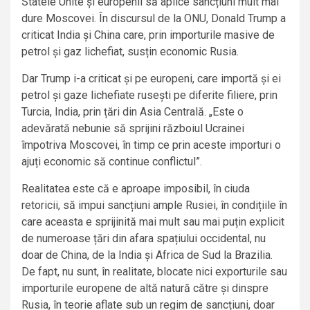
Statele Unite și europenii să aplice sancțiuni mult mai
dure Moscovei. În discursul de la ONU, Donald Trump a
criticat India și China care, prin importurile masive de
petrol și gaz lichefiat, susțin economic Rusia.
Dar Trump i-a criticat și pe europeni, care importă și ei
petrol și gaze lichefiate rusești pe diferite filiere, prin
Turcia, India, prin țări din Asia Centrală. „Este o
adevărată nebunie să sprijini războiul Ucrainei
împotriva Moscovei, în timp ce prin aceste importuri o
ajuți economic să continue conflictul”.
Realitatea este că e aproape imposibil, în ciuda
retoricii, să impui sancțiuni ample Rusiei, în condițiile în
care aceasta e sprijinită mai mult sau mai puțin explicit
de numeroase țări din afara spațiului occidental, nu
doar de China, de la India și Africa de Sud la Brazilia.
De fapt, nu sunt, în realitate, blocate nici exporturile sau
importurile europene de altă natură către și dinspre
Rusia, în teorie aflate sub un regim de sancțiuni, doar