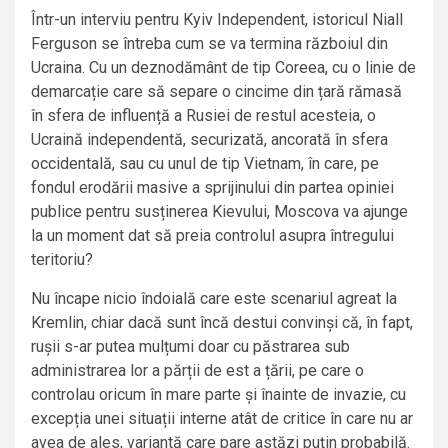
Într-un interviu pentru Kyiv Independent, istoricul Niall
Ferguson se întreba cum se va termina războiul din
Ucraina. Cu un deznodământ de tip Coreea, cu o linie de
demarcație care să separe o cincime din țară rămasă
în sfera de influență a Rusiei de restul acesteia, o
Ucraină independentă, securizată, ancorată în sfera
occidentală, sau cu unul de tip Vietnam, în care, pe
fondul erodării masive a sprijinului din partea opiniei
publice pentru susținerea Kievului, Moscova va ajunge
la un moment dat să preia controlul asupra întregului
teritoriu?
Nu încape nicio îndoială care este scenariul agreat la
Kremlin, chiar dacă sunt încă destui convinși că, în fapt,
rușii s-ar putea mulțumi doar cu păstrarea sub
administrarea lor a părții de est a țării, pe care o
controlau oricum în mare parte și înainte de invazie, cu
excepția unei situații interne atât de critice în care nu ar
avea de ales, variantă care pare astăzi puțin probabilă.