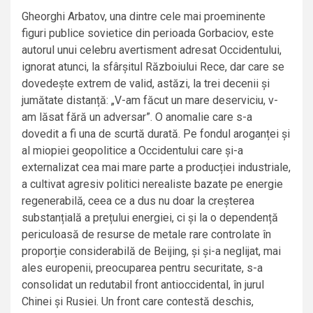
Gheorghi Arbatov, una dintre cele mai proeminente
figuri publice sovietice din perioada Gorbaciov, este
autorul unui celebru avertisment adresat Occidentului,
ignorat atunci, la sfârșitul Războiului Rece, dar care se
dovedește extrem de valid, astăzi, la trei decenii și
jumătate distanță: „V-am făcut un mare deserviciu, v-
am lăsat fără un adversar”. O anomalie care s-a
dovedit a fi una de scurtă durată. Pe fondul aroganței și
al miopiei geopolitice a Occidentului care și-a
externalizat cea mai mare parte a producției industriale,
a cultivat agresiv politici nerealiste bazate pe energie
regenerabilă, ceea ce a dus nu doar la creșterea
substanțială a prețului energiei, ci și la o dependență
periculoasă de resurse de metale rare controlate în
proporție considerabilă de Beijing, și și-a neglijat, mai
ales europenii, preocuparea pentru securitate, s-a
consolidat un redutabil front antioccidental, în jurul
Chinei și Rusiei. Un front care contestă deschis,