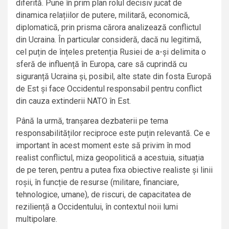
diferită. Pune în prim plan rolul decisiv jucat de
dinamica relațiilor de putere, militară, economică,
diplomatică, prin prisma cărora analizează conflictul
din Ucraina. În particular consideră, dacă nu legitimă,
cel puțin de înțeles pretenția Rusiei de a-și delimita o
sferă de influență în Europa, care să cuprindă cu
siguranță Ucraina și, posibil, alte state din fosta Europă
de Est și face Occidentul responsabil pentru conflict
din cauza extinderii NATO în Est.
Până la urmă, tranșarea dezbaterii pe tema
responsabilităților reciproce este puțin relevantă. Ce e
important în acest moment este să privim în mod
realist conflictul, miza geopolitică a acestuia, situația
de pe teren, pentru a putea fixa obiective realiste și linii
roșii, în funcție de resurse (militare, financiare,
tehnologice, umane), de riscuri, de capacitatea de
reziliență a Occidentului, în contextul noii lumi
multipolare.