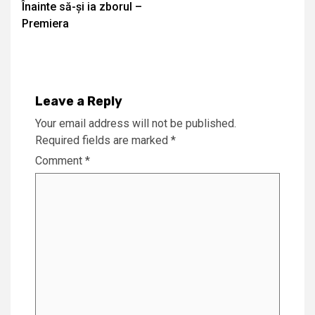
Înainte să-și ia zborul –
Reading
Premiera
Leave a Reply
Your email address will not be published.
Required fields are marked
*
Comment
*