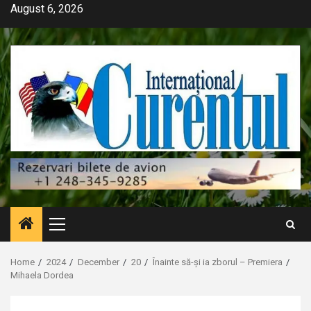
Skip
August 6, 2026
to
content
Primary
Menu
Home
2024
December
20
Înainte să-și ia zborul – Premiera
Mihaela Dordea