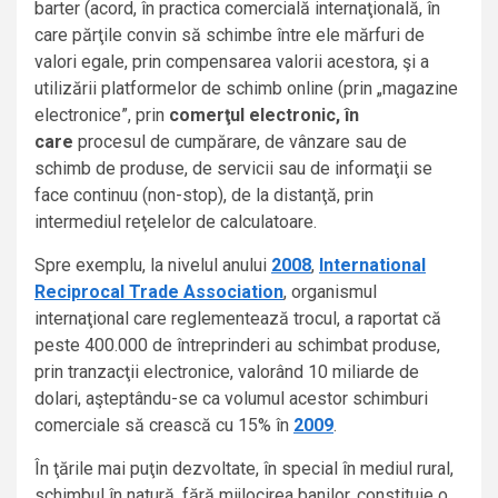
barter (acord, în practica comercială internaţională, în
care părţile convin să schimbe între ele mărfuri de
valori egale, prin compensarea valorii acestora, şi a
utilizării platformelor de schimb online (prin „magazine
electronice”, prin
comerţul electronic, în
care
procesul de cumpărare, de vânzare sau de
schimb de produse, de servicii sau de informaţii se
face continuu (non-stop), de la distanţă, prin
intermediul reţelelor de calculatoare.
Spre exemplu, la nivelul anului
2008
,
International
Reciprocal Trade Association
, organismul
internaţional care reglementează trocul, a raportat că
peste 400.000 de întreprinderi au schimbat produse,
prin tranzacţii electronice, valorând 10 miliarde de
dolari, aşteptându-se ca volumul acestor schimburi
comerciale să crească cu 15% în
2009
.
În ţările mai puţin dezvoltate, în special în mediul rural,
schimbul în natură, fără mijlocirea banilor, constituie o