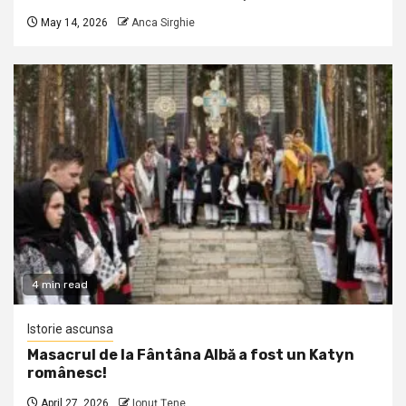
May 14, 2026
Anca Sirghie
4 min read
Istorie ascunsa
Masacrul de la Fântâna Albă a fost un Katyn
românesc!
April 27, 2026
Ionuţ Ţene