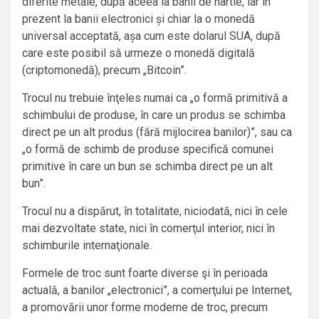
diferite metale, după aceea la banii de hârtie, iar în
prezent la banii electronici și chiar la o monedă
universal acceptată, așa cum este dolarul SUA, după
care este posibil să urmeze o monedă digitală
(criptomonedă), precum „Bitcoin”.
Trocul nu trebuie înţeles numai ca „o formă primitivă a
schimbului de produse, în care un produs se schimba
direct pe un alt produs (fără mijlocirea banilor)”, sau ca
„o formă de schimb de produse specifică comunei
primitive în care un bun se schimba direct pe un alt
bun”.
Trocul nu a dispărut, în totalitate, niciodată, nici în cele
mai dezvoltate state, nici în comerţul interior, nici în
schimburile internaţionale.
Formele de troc sunt foarte diverse şi în perioada
actuală, a banilor „electronici”, a comerţului pe Internet,
a promovării unor forme moderne de troc, precum