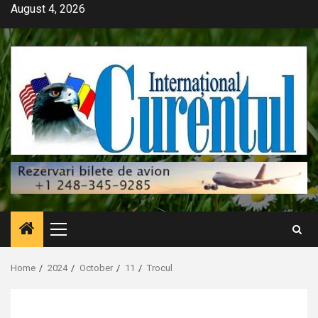
Skip
August 4, 2026
to
content
Primary
Menu
Home
2024
October
11
Trocul