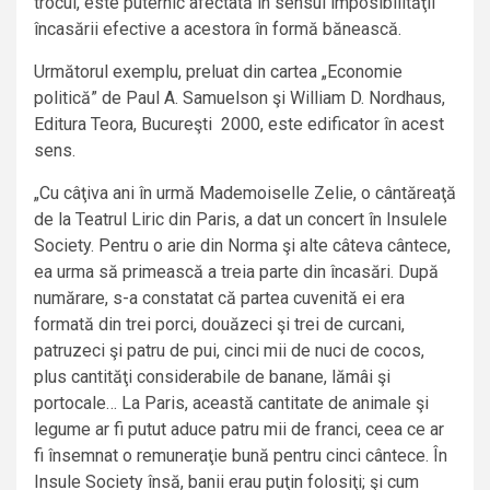
trocul, este puternic afectată în sensul imposibilităţii
încasării efective a acestora în formă bănească.
Următorul exemplu, preluat din cartea „Economie
politică” de Paul A. Samuelson şi William D. Nordhaus,
Editura Teora, Bucureşti 2000, este edificator în acest
sens.
„Cu câţiva ani în urmă Mademoiselle Zelie, o cântăreaţă
de la Teatrul Liric din Paris, a dat un concert în Insulele
Society. Pentru o arie din Norma şi alte câteva cântece,
ea urma să primească a treia parte din încasări. După
numărare, s-a constatat că partea cuvenită ei era
formată din trei porci, douăzeci şi trei de curcani,
patruzeci şi patru de pui, cinci mii de nuci de cocos,
plus cantităţi considerabile de banane, lămâi şi
portocale… La Paris, această cantitate de animale şi
legume ar fi putut aduce patru mii de franci, ceea ce ar
fi însemnat o remuneraţie bună pentru cinci cântece. În
Insule Society însă, banii erau puţin folosiţi; şi cum