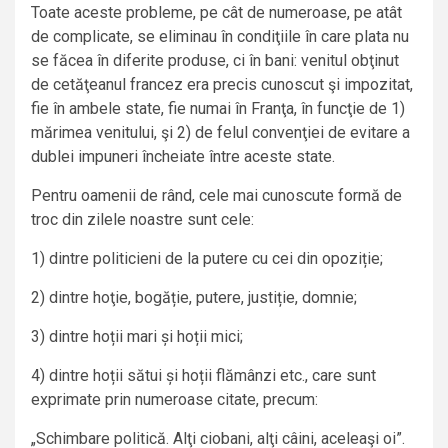
Toate aceste probleme, pe cât de numeroase, pe atât
de complicate, se eliminau în condiţiile în care plata nu
se făcea în diferite produse, ci în bani: venitul obţinut
de cetăţeanul francez era precis cunoscut şi impozitat,
fie în ambele state, fie numai în Franţa, în funcţie de 1)
mărimea venitului, şi 2) de felul convenţiei de evitare a
dublei impuneri încheiate între aceste state.
Pentru oamenii de rând, cele mai cunoscute formă de
troc din zilele noastre sunt cele:
1) dintre politicieni de la putere cu cei din opoziție;
2) dintre hoţie, bogăție, putere, justiție, domnie;
3) dintre hoții mari și hoții mici;
4) dintre hoții sătui și hoții flămânzi etc., care sunt
exprimate prin numeroase citate, precum:
„Schimbare politică. Alţi ciobani, alţi câini, aceleaşi oi”.