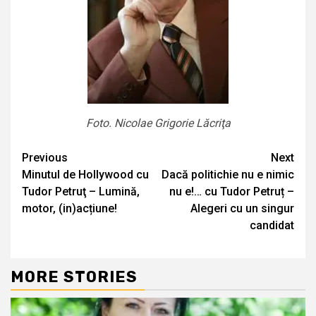
Foto. Nicolae Grigorie Lăcriţa
Continue
Previous
Next
Minutul de Hollywood cu
Dacă politichie nu e nimic
Reading
Tudor Petruţ – Lumină,
nu e!… cu Tudor Petruț –
motor, (in)acțiune!
Alegeri cu un singur
candidat
MORE STORIES