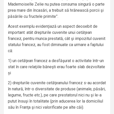
Mademoiselle Zelie nu putea consuma singură o parte
prea mare din încasări, a trebuit să hrănească porcii şi
păsările cu fructele primite”.
Acest exemplu evidenţiază un aspect deosebit de
important: atât drepturile cuvenite unui cetăţean
francez, pentru munca prestată, cât şi impozitul cuvenit
statului francez, au fost diminuate ca urmare a faptului
că:
1) un cetăţean francez a desfăşurat o activitate într-un
stat în care relaţiile băneşti erau foarte slab dezvoltate
și
2) drepturile cuvenite cetăţeanului francez s-au acordat
în natură, într-o diversitate de produse (animale, păsări,
legume, fructe etc.), pe care prestatorul nici nu şi le-a
putut însuşi în totalitate (prin aducerea lor la domiciliul
său în Franţa şi nici valorificate pe alte căi).