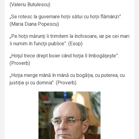
(Valeriu Butulescu)
„Se rotesc la guvernare hoții sătui cu hoții flămânzi”.
(Maria Diana Popescu)
„Pe hoţii mărunţi îi trimitem la închisoare, iar pe cei mari
îi numim în funcţii publice”. (Esop)
„Hoţul trece drept boier când hoţia îl îmbogăţeşte”.
(Proverb)
„Hoţia merge mână în mână cu bogăția, cu puterea, cu
justiția și cu domnia”. (Proverb).