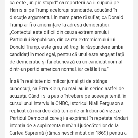
că este „un pic stupid” ca reporterii să îi supună pe
Harris și pe Trump acelorași standarde, aducând în
discuție argumentul, în mare parte răsuflat, că Donald
Trump ar fi o amenințare la adresa democrației.
„Contextul este dificil din cauza extremismului
Partidului Republican, din cauza extremismului lui
Donald Trump, este greu să tragi la răspundere ambii
candidați în mod egal, pentru că unul este angajat față
de democrație și funcționează ca un candidat normal
dintr-un partid american normal, iar celălalt nu.”
Însă în realitate nici măcar jurnaliști de stânga
cunoscuți, ca Ezra Klein, nu mai iau în serios astfel de
acuzații. Când i s-a pus o întrebare pe aceeași temă, în
cursul unui interviu la CNBC, istoricul Niall Ferguson a
replicat că mai degrabă temerile ar trebui să vizeze
Partidul Democrat care și-a exprimat în repetate rânduri
intenția de a suplimenta numărul judecătorilor de la
Curtea Supremă (rămas neschimbat din 1869) pentru a-