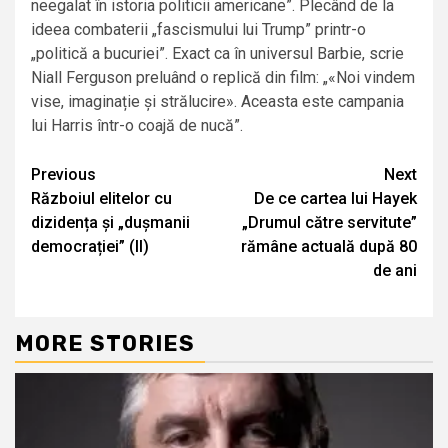
neegalat în istoria politicii americane”. Plecând de la
ideea combaterii „fascismului lui Trump” printr-o
„politică a bucuriei”. Exact ca în universul Barbie, scrie
Niall Ferguson preluând o replică din film: „«Noi vindem
vise, imaginație și strălucire». Aceasta este campania
lui Harris într-o coajă de nucă”.
Continue
Previous
Next
Războiul elitelor cu
De ce cartea lui Hayek
Reading
dizidența și „dușmanii
„Drumul către servitute”
democrației” (II)
rămâne actuală după 80
de ani
MORE STORIES