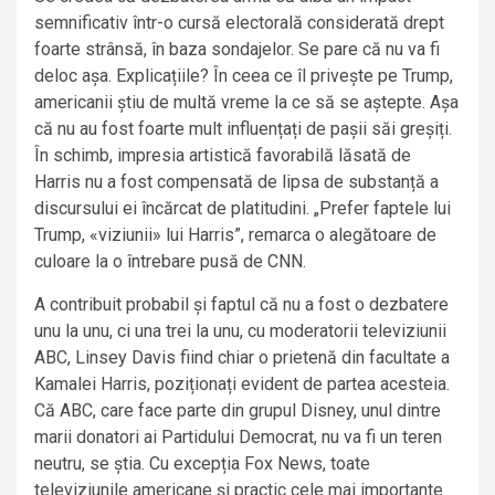
semnificativ într-o cursă electorală considerată drept
foarte strânsă, în baza sondajelor. Se pare că nu va fi
deloc așa. Explicațiile? În ceea ce îl privește pe Trump,
americanii știu de multă vreme la ce să se aștepte. Așa
că nu au fost foarte mult influențați de pașii săi greșiți.
În schimb, impresia artistică favorabilă lăsată de
Harris nu a fost compensată de lipsa de substanță a
discursului ei încărcat de platitudini. „Prefer faptele lui
Trump, «viziunii» lui Harris”, remarca o alegătoare de
culoare la o întrebare pusă de CNN.
A contribuit probabil și faptul că nu a fost o dezbatere
unu la unu, ci una trei la unu, cu moderatorii televiziunii
ABC, Linsey Davis fiind chiar o prietenă din facultate a
Kamalei Harris, poziționați evident de partea acesteia.
Că ABC, care face parte din grupul Disney, unul dintre
marii donatori ai Partidului Democrat, nu va fi un teren
neutru, se știa. Cu excepția Fox News, toate
televiziunile americane și practic cele mai importante