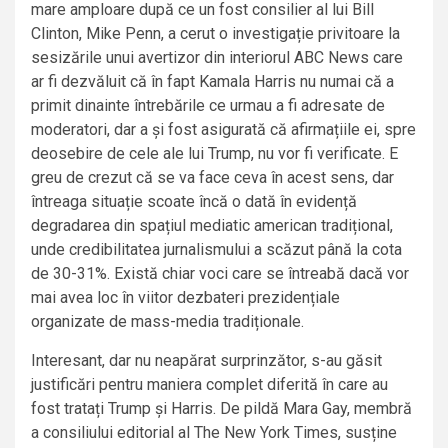
mare amploare după ce un fost consilier al lui Bill
Clinton, Mike Penn, a cerut o investigație privitoare la
sesizările unui avertizor din interiorul ABC News care
ar fi dezvăluit că în fapt Kamala Harris nu numai că a
primit dinainte întrebările ce urmau a fi adresate de
moderatori, dar a și fost asigurată că afirmațiile ei, spre
deosebire de cele ale lui Trump, nu vor fi verificate. E
greu de crezut că se va face ceva în acest sens, dar
întreaga situație scoate încă o dată în evidență
degradarea din spațiul mediatic american tradițional,
unde credibilitatea jurnalismului a scăzut până la cota
de 30-31%. Există chiar voci care se întreabă dacă vor
mai avea loc în viitor dezbateri prezidențiale
organizate de mass-media tradiționale.
Interesant, dar nu neapărat surprinzător, s-au găsit
justificări pentru maniera complet diferită în care au
fost tratați Trump și Harris. De pildă Mara Gay, membră
a consiliului editorial al The New York Times, susține