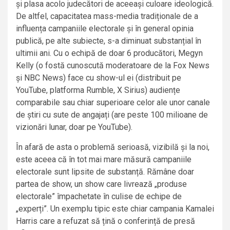
și plasa acolo judecători de aceeași culoare ideologică.
De altfel, capacitatea mass-media tradiționale de a
influența campaniile electorale și în general opinia
publică, pe alte subiecte, s-a diminuat substanțial în
ultimii ani. Cu o echipă de doar 6 producători, Megyn
Kelly (o fostă cunoscută moderatoare de la Fox News
și NBC News) face cu show-ul ei (distribuit pe
YouTube, platforma Rumble, X Sirius) audiențe
comparabile sau chiar superioare celor ale unor canale
de știri cu sute de angajați (are peste 100 milioane de
vizionări lunar, doar pe YouTube).
În afară de asta o problemă serioasă, vizibilă și la noi,
este aceea că în tot mai mare măsură campaniile
electorale sunt lipsite de substanță. Rămâne doar
partea de show, un show care livrează „produse
electorale” împachetate în culise de echipe de
„experți”. Un exemplu tipic este chiar campania Kamalei
Harris care a refuzat să țină o conferință de presă