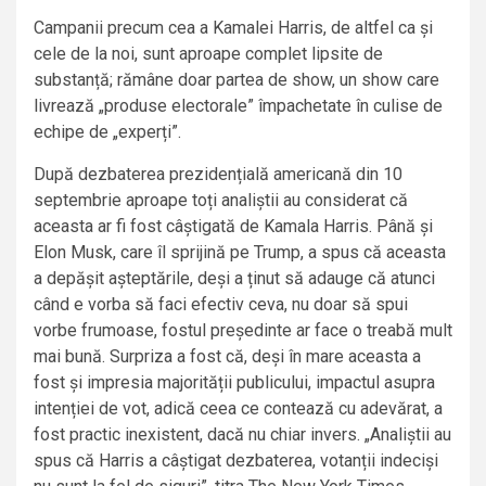
Campanii precum cea a Kamalei Harris, de altfel ca și
cele de la noi, sunt aproape complet lipsite de
substanță; rămâne doar partea de show, un show care
livrează „produse electorale” împachetate în culise de
echipe de „experți”.
După dezbaterea prezidențială americană din 10
septembrie aproape toți analiștii au considerat că
aceasta ar fi fost câștigată de Kamala Harris. Până și
Elon Musk, care îl sprijină pe Trump, a spus că aceasta
a depășit așteptările, deși a ținut să adauge că atunci
când e vorba să faci efectiv ceva, nu doar să spui
vorbe frumoase, fostul președinte ar face o treabă mult
mai bună. Surpriza a fost că, deși în mare aceasta a
fost și impresia majorității publicului, impactul asupra
intenției de vot, adică ceea ce contează cu adevărat, a
fost practic inexistent, dacă nu chiar invers. „Analiștii au
spus că Harris a câștigat dezbaterea, votanții indeciși