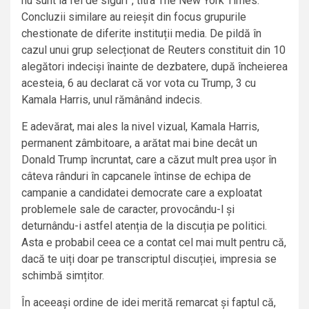
nu sunt la fel de siguri”, titra The New York Times.
Concluzii similare au reieșit din focus grupurile
chestionate de diferite instituții media. De pildă în
cazul unui grup selecționat de Reuters constituit din 10
alegători indeciși înainte de dezbatere, după încheierea
acesteia, 6 au declarat că vor vota cu Trump, 3 cu
Kamala Harris, unul rămânând indecis.
E adevărat, mai ales la nivel vizual, Kamala Harris,
permanent zâmbitoare, a arătat mai bine decât un
Donald Trump încruntat, care a căzut mult prea ușor în
câteva rânduri în capcanele întinse de echipa de
campanie a candidatei democrate care a exploatat
problemele sale de caracter, provocându-l și
deturnându-i astfel atenția de la discuția pe politici.
Asta e probabil ceea ce a contat cel mai mult pentru că,
dacă te uiți doar pe transcriptul discuției, impresia se
schimbă simțitor.
În aceeași ordine de idei merită remarcat și faptul că,