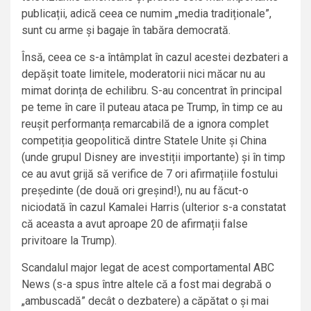
publicații, adică ceea ce numim „media tradiționale”,
sunt cu arme și bagaje în tabăra democrată.
Însă, ceea ce s-a întâmplat în cazul acestei dezbateri a
depășit toate limitele, moderatorii nici măcar nu au
mimat dorința de echilibru. S-au concentrat în principal
pe teme în care îl puteau ataca pe Trump, în timp ce au
reușit performanța remarcabilă de a ignora complet
competiția geopolitică dintre Statele Unite și China
(unde grupul Disney are investiții importante) și în timp
ce au avut grijă să verifice de 7 ori afirmațiile fostului
președinte (de două ori greșind!), nu au făcut-o
niciodată în cazul Kamalei Harris (ulterior s-a constatat
că aceasta a avut aproape 20 de afirmații false
privitoare la Trump).
Scandalul major legat de acest comportamental ABC
News (s-a spus între altele că a fost mai degrabă o
„ambuscadă” decât o dezbatere) a căpătat o și mai