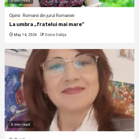
3 min read
Opinii
Romanii din jurul Romaniei
La umbra „fratelui mai mare”
May 14, 2026
Doina Dabija
5 min read