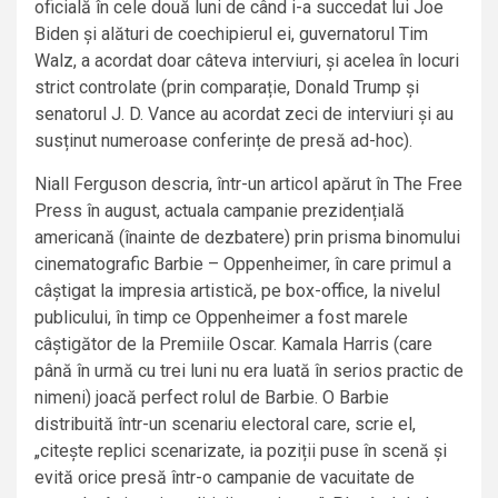
oficială în cele două luni de când i-a succedat lui Joe
Biden și alături de coechipierul ei, guvernatorul Tim
Walz, a acordat doar câteva interviuri, și acelea în locuri
strict controlate (prin comparație, Donald Trump și
senatorul J. D. Vance au acordat zeci de interviuri și au
susținut numeroase conferințe de presă ad-hoc).
Niall Ferguson descria, într-un articol apărut în The Free
Press în august, actuala campanie prezidențială
americană (înainte de dezbatere) prin prisma binomului
cinematografic Barbie – Oppenheimer, în care primul a
câștigat la impresia artistică, pe box-office, la nivelul
publicului, în timp ce Oppenheimer a fost marele
câștigător de la Premiile Oscar. Kamala Harris (care
până în urmă cu trei luni nu era luată în serios practic de
nimeni) joacă perfect rolul de Barbie. O Barbie
distribuită într-un scenariu electoral care, scrie el,
„citește replici scenarizate, ia poziții puse în scenă și
evită orice presă într-o campanie de vacuitate de