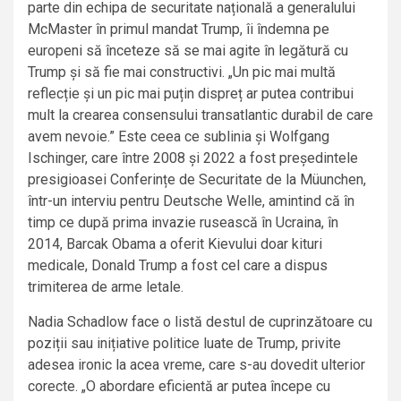
parte din echipa de securitate națională a generalului
McMaster în primul mandat Trump, îi îndemna pe
europeni să înceteze să se mai agite în legătură cu
Trump și să fie mai constructivi. „Un pic mai multă
reflecție și un pic mai puțin dispreț ar putea contribui
mult la crearea consensului transatlantic durabil de care
avem nevoie.” Este ceea ce sublinia și Wolfgang
Ischinger, care între 2008 și 2022 a fost președintele
presigioasei Conferințe de Securitate de la Müunchen,
într-un interviu pentru Deutsche Welle, amintind că în
timp ce după prima invazie rusească în Ucraina, în
2014, Barcak Obama a oferit Kievului doar kituri
medicale, Donald Trump a fost cel care a dispus
trimiterea de arme letale.
Nadia Schadlow face o listă destul de cuprinzătoare cu
poziții sau inițiative politice luate de Trump, privite
adesea ironic la acea vreme, care s-au dovedit ulterior
corecte. „O abordare eficientă ar putea începe cu