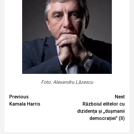
Foto. Alexandru Lăzescu
Continue
Previous
Next
Kamala Harris
Războiul elitelor cu
Reading
dizidența și „dușmanii
democrației” (II)