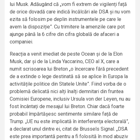
lui Musk. Adăugând că „vom fi extrem de vigilenți față
de orice dovadă care indică încălcări ale DSA și nu vom
ezita să folosim pe deplin instrumentele pe care le
avem la dispoziție”. Cu trimitere la amenzile care pot
ajunge până la 6 cifre din cifra globală de afaceri a
companiei.
Reacția a venit imediat de peste Ocean și de la Elon
Musk, dar și de la Linda Yaccarino, CEO al X, care a
numit scrisoarea lui Breton „o încercare fără precedent
de a extinde o lege destinată să se aplice în Europa la
activitățile politice din Statele Unite”. Fiind vorba de o
problemă delicată nici alți înalți demnitari din fruntea
Comisiei Europene, inclusiv Ursula von der Leyen, nu au
fost încântați de mesajul lui Breton. Chiar dacă foarte
probabil împărtășesc sentimente similare față de
Trump. „UE nu este implicată în interferența electorală”,
a declarat unul dintre ei, citat de Brussels Signal. „DSA
este prea importantă pentru a fi folosită în mod abuziv