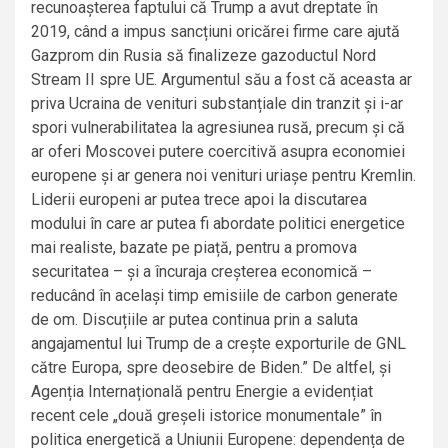
recunoașterea faptului că Trump a avut dreptate în
2019, când a impus sancțiuni oricărei firme care ajută
Gazprom din Rusia să finalizeze gazoductul Nord
Stream II spre UE. Argumentul său a fost că aceasta ar
priva Ucraina de venituri substanțiale din tranzit și i-ar
spori vulnerabilitatea la agresiunea rusă, precum și că
ar oferi Moscovei putere coercitivă asupra economiei
europene și ar genera noi venituri uriașe pentru Kremlin.
Liderii europeni ar putea trece apoi la discutarea
modului în care ar putea fi abordate politici energetice
mai realiste, bazate pe piață, pentru a promova
securitatea – și a încuraja creșterea economică –
reducând în același timp emisiile de carbon generate
de om. Discuțiile ar putea continua prin a saluta
angajamentul lui Trump de a crește exporturile de GNL
către Europa, spre deosebire de Biden.” De altfel, și
Agenția Internațională pentru Energie a evidențiat
recent cele „două greșeli istorice monumentale” în
politica energetică a Uniunii Europene: dependența de