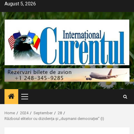
Skip
August 5, 2026
to
content
Primary
Menu
Home
2024
September
28
Războiul elitelor cu dizidența și „dușmanii democrației” (I)