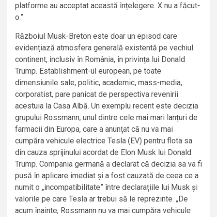
platforme au acceptat această înțelegere. X nu a făcut-
o.”
Războiul Musk-Breton este doar un episod care
evidențiază atmosfera generală existentă pe vechiul
continent, inclusiv în România, în privința lui Donald
Trump. Establishment-ul european, pe toate
dimensiunile sale, politic, academic, mass-media,
corporatist, pare panicat de perspectiva revenirii
acestuia la Casa Albă. Un exemplu recent este decizia
grupului Rossmann, unul dintre cele mai mari lanțuri de
farmacii din Europa, care a anunțat că nu va mai
cumpăra vehicule electrice Tesla (EV) pentru flota sa
din cauza sprijinului acordat de Elon Musk lui Donald
Trump. Compania germană a declarat că decizia sa va fi
pusă în aplicare imediat și a fost cauzată de ceea ce a
numit o „incompatibilitate” între declarațiile lui Musk și
valorile pe care Tesla ar trebui să le reprezinte. „De
acum înainte, Rossmann nu va mai cumpăra vehicule