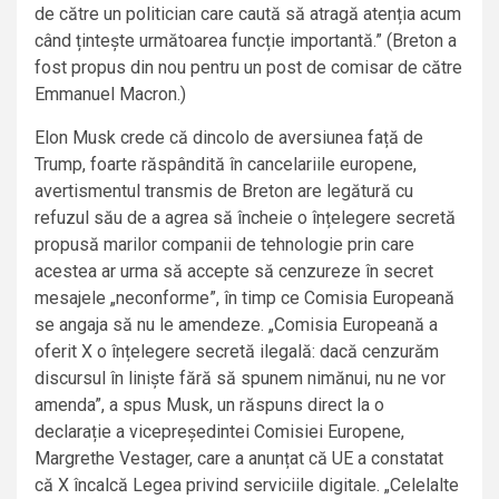
de către un politician care caută să atragă atenția acum
când țintește următoarea funcție importantă.” (Breton a
fost propus din nou pentru un post de comisar de către
Emmanuel Macron.)
Elon Musk crede că dincolo de aversiunea față de
Trump, foarte răspândită în cancelariile europene,
avertismentul transmis de Breton are legătură cu
refuzul său de a agrea să încheie o înțelegere secretă
propusă marilor companii de tehnologie prin care
acestea ar urma să accepte să cenzureze în secret
mesajele „neconforme”, în timp ce Comisia Europeană
se angaja să nu le amendeze. „Comisia Europeană a
oferit X o înțelegere secretă ilegală: dacă cenzurăm
discursul în liniște fără să spunem nimănui, nu ne vor
amenda”, a spus Musk, un răspuns direct la o
declarație a vicepreședintei Comisiei Europene,
Margrethe Vestager, care a anunțat că UE a constatat
că X încalcă Legea privind serviciile digitale. „Celelalte