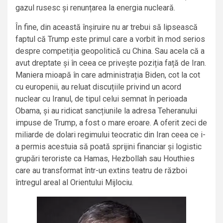
gazul rusesc și renunțarea la energia nucleară.
În fine, din această înșiruire nu ar trebui să lipsească
faptul că Trump este primul care a vorbit în mod serios
despre competiția geopolitică cu China. Sau acela că a
avut dreptate și în ceea ce privește poziția față de Iran.
Maniera mioapă în care administrația Biden, cot la cot
cu europenii, au reluat discuțiile privind un acord
nuclear cu Iranul, de tipul celui semnat în perioada
Obama, și au ridicat sancțiunile la adresa Teheranului
impuse de Trump, a fost o mare eroare. A oferit zeci de
miliarde de dolari regimului teocratic din Iran ceea ce i-
a permis acestuia să poată sprijini financiar și logistic
grupări teroriste ca Hamas, Hezbollah sau Houthies
care au transformat într-un extins teatru de război
întregul areal al Orientului Mijlociu.