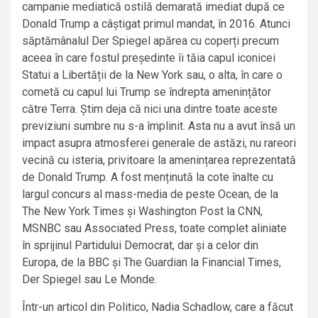
campanie mediatică ostilă demarată imediat după ce
Donald Trump a câștigat primul mandat, în 2016. Atunci
săptămânalul Der Spiegel apărea cu coperți precum
aceea în care fostul președinte îi tăia capul iconicei
Statui a Libertății de la New York sau, o alta, în care o
cometă cu capul lui Trump se îndrepta amenințător
către Terra. Știm deja că nici una dintre toate aceste
previziuni sumbre nu s-a împlinit. Asta nu a avut însă un
impact asupra atmosferei generale de astăzi, nu rareori
vecină cu isteria, privitoare la amenințarea reprezentată
de Donald Trump. A fost menținută la cote înalte cu
largul concurs al mass-media de peste Ocean, de la
The New York Times și Washington Post la CNN,
MSNBC sau Associated Press, toate complet aliniate
în sprijinul Partidului Democrat, dar și a celor din
Europa, de la BBC și The Guardian la Financial Times,
Der Spiegel sau Le Monde.
Într-un articol din Politico, Nadia Schadlow, care a făcut