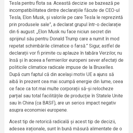
Tesla pentru flota sa. Această decizie se bazează pe
incompatibilitatea dintre declarațiile făcute de CEO-ul
Tesla, Elon Musk, și valorile pe care Tesla le reprezintă
prin produsele sale”, a declarat grupul într-o declarație
din 6 august. „Elon Musk nu face niciun secret din
sprijinul său pentru Donald Trump care a numit în mod
repetat schimbările climatice o farsă.” Sigur, astfel de
declarații vor fi primite cu aplauze în tabăra Verzilor, nu
însă și în aceea a fermierilor europeni sever afectați de
politicile climatice radicale impuse de la Bruxelles.
După cum faptul că din același motiv UE a ajuns să
aibă în prezent cea mai scumpă energie din lume, ceea
ce face ca tot mai multe corporații să-și relocheze
parțial sau total facilitățile de producție în Statele Unite
sau în China (ca BASF), are un serios impact negativ
asupra economiei europene.
Acest tip de retorică radicală și acest tip de decizii,
adesea iraționale, sunt în bună măsură alimentate de o