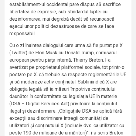
establishment-ul occidental pare dispus să sacrifice
libertatea de expresie, sub stindardul luptei cu
dezinformarea, mai degrabă decât să recunoască
eșecul unor politici dezastruoase de care se face
responsabil.
Cu o zi înaintea dialogului care urma să fie purtat pe X
(Twitter) de Elon Musk cu Donald Trump, comisarul
european pentru piața internă, Thierry Breton, l-a
avertizat pe proprietarul platformei sociale, tot printr-o
postare pe X, că trebuie să respecte reglementările UE
și să modereze activ conținutul. Subliniind că X are
obligația legală să ia măsuri împotriva conținutului
dăunător în conformitate cu legislația UE în materie
(DSA – Digital Services Act) privitoare la conținutul
ilegal și dezinformare. „Obligațiile DSA se aplică fără
excepții sau discriminare întregii comunități de
utilizatori și conținutului X (inclusiv dvs. ca utilizator cu
peste 190 de milioane de urmăritori)”, i-a scris Breton