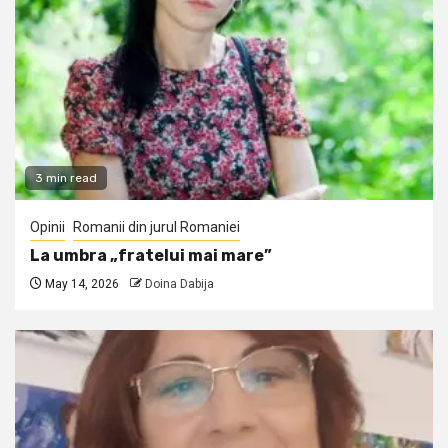
3 min read
Opinii
Romanii din jurul Romaniei
La umbra „fratelui mai mare”
May 14, 2026
Doina Dabija