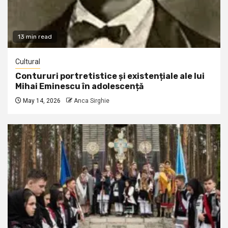
13 min read
Cultural
Contururi portretistice și existențiale ale lui
Mihai Eminescu în adolescență
May 14, 2026
Anca Sirghie