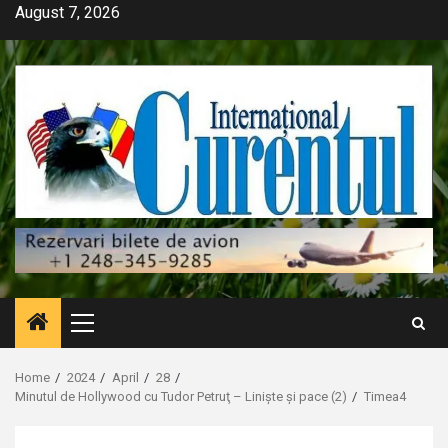
Skip
August 7, 2026
to
content
Primary
Menu
Home
2024
April
28
Minutul de Hollywood cu Tudor Petruţ – Liniște și pace (2)
Timea4