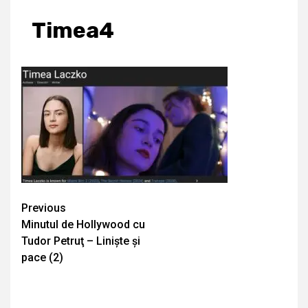
Timea4
Continue
Previous
Minutul de Hollywood cu
Reading
Tudor Petruţ – Liniște și
pace (2)