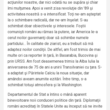
acţiunilor noastre, dar nici odată nu se supăra şi chiar
îmi mulţumea. Apoi a venit zisa revoluţie din ’89 şi
activitatea noastră s-a intensificat. Toţi ne-am aşteptat
la o schimbare radicală, dar ne-am înşelat. S-au
schimbat doar obiectivele şi interesele. Foştii
comunişti români au rămas la putere, iar America le-a
cerut noilor guvernanţi doar să schimbe numele
partidului… În calitate de ziarist, eu a trebuit să mă
adaptez noilor condiţii. De altfel, am fost trimis de mai
multe ori ca reporter în ţară, în Basarabia, Bucovina şi
prin URSS. Am fost deasemenea trimis la Alba Iulia la
aniversarea de 75 de ani a unirii Transilvaniei cu ţara. S-
a adaptat şi Părintele Calciu la noua situaţie, dar
amândoi aveam anumite ezitări. Între timp, s-a
schimbat totuşi atmosfera şi la Washington.
Departamentul de Stat a întins o mână aparent
binevoitoare noii conduceri politice din ţară. Diplomaţii
români acreditaţi în Statele Unite au început să ne invite