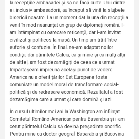
la recepţiile ambasadei şi să ne facă curte. Unii dintre
ei, inclusiv ambasadorii, au început să vină la slujbele
bisericii noastre. La un moment dat la una din recepţii a
venit în mod neanunţat un grup de diplomaţi români. I-
am întâmpinat cu oarecare reticenţă, dar i-am invitat
civilizat şi politicos la masă. Un timp am trăit între
euforie şi confuzie. În final, ne-am adaptat noilor
condiţii, dar părintele Calciu, ca şi mine şi ca mulţi alţii
de altfel, am fost dezamăgiţi de ceea ce a urmat.
Împărtăşeam împreună acelaşi punct de vedere:
America nu a oferit ţărilor Est Europene foste
comuniste un model moral de transformare social-
politică şi de redresare economică. Rezultatul a fost
dezamăgirea care a urmat şi care domină şi azi…
În cursul ultimilor mei ani la Washington am înfiinţat
Comitetul Româno-American pentru Basarabia şi i-am
cerut părintelui Calciu să devină preşedinte onorific.
Pentru mine ca doctor geograf Basarabia şi Bucovina