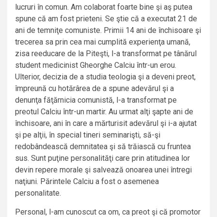
lucruri în comun. Am colaborat foarte bine şi aş putea
spune că am fost prieteni. Se ştie că a executat 21 de
ani de temniţe comuniste. Primii 14 ani de închisoare şi
trecerea sa prin cea mai cumplită experienţa umană,
zisa reeducare de la Piteşti, l-a transformat pe tânărul
student medicinist Gheorghe Calciu într-un erou.
Ulterior, decizia de a studia teologia şi a deveni preot,
împreună cu hotărârea de a spune adevărul şi a
denunţa făţărnicia comunistă, l-a transformat pe
preotul Calciu într-un martir. Au urmat alţi şapte ani de
închisoare, ani în care a mărturisit adevărul şi i-a ajutat
şi pe alţii, în special tineri seminarişti, să-şi
redobândească demnitatea şi să trăiască cu fruntea
sus. Sunt puţine personalităţi care prin atitudinea lor
devin repere morale şi salvează onoarea unei întregi
naţiuni. Părintele Calciu a fost o asemenea
personalitate.
Personal, l-am cunoscut ca om, ca preot şi că promotor