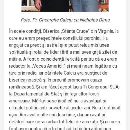
Foto. Pr. Gheorghe Calciu cu Nicholas Dima
În acele condiţii, Biserica „Sfânta Cruce” din Virginia, la
care eu eram preşedintele consiliului parohial, l-a
angajat ca preot şi astfel şi-a putut relua misiunea
spirituală şi rolul de lider fără a mai avea grijă zilei de
mâine. A fost o coincidenţă fericită pentru că eu eram
redactor la „Vocea Americii” şi menţineam legătura cu
ţara prin radio, iar părintele Calciu era susţinut de
biserica noastră şi împreună promovam cauza
românească. Şi am făcut acest lucru în Congresul SUA,
la Departamentul de Stat şi în faţa altor foruri
americane. Mărturisesc însă că ne-a avantajat şi
climatul politic anti-sovietic al acelor ani. Nu a fost însă
uşor. Am avut multe uşi deschise, dar am avut şi
delatori care ne-au adus tot felul de acuzaţii. Şi nu ne-a
fost uşor pentru că a trebuit să îmbinăm atitudinea