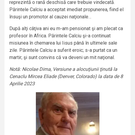
reprezintă o rană deschisă care trebuie vindecată.
Părintele Calciu a acceptat imediat propunerea, fiind el
însuşi un promotor al cauzei naţionale…
După alţi câţiva ani eu m-am pensionat şi am plecat ca
profesor în Africa. Părintele Calciu şi-a continuat
misiunea în chemarea lui Iisus până în ultimele sale
zile. Părintele Calciu a suferit eroic; s-a purtat ca un
martir; şi sunt convins că va deveni un mit naţional.
Notă: Nicolae Dima, Versiune a alocuţiunii ţinută la
Cenaclu Mircea Eliade (Denver, Colorado) la data de 8
Aprilie 2023