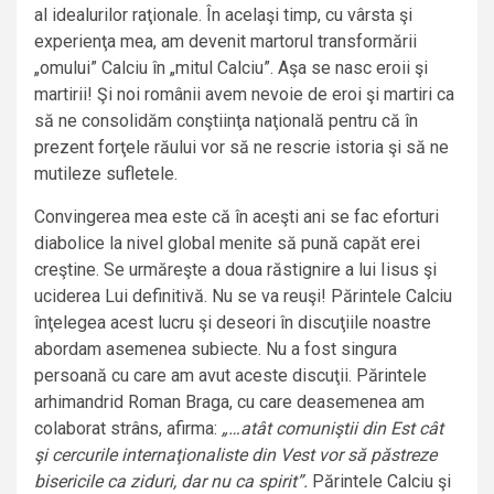
al idealurilor raţionale. În acelaşi timp, cu vârsta şi
experienţa mea, am devenit martorul transformării
„omului” Calciu în „mitul Calciu”. Aşa se nasc eroii şi
martirii! Şi noi românii avem nevoie de eroi şi martiri ca
să ne consolidăm conştiinţa naţională pentru că în
prezent forţele răului vor să ne rescrie istoria şi să ne
mutileze sufletele.
Convingerea mea este că în aceşti ani se fac eforturi
diabolice la nivel global menite să pună capăt erei
creştine. Se urmăreşte a doua răstignire a lui Iisus şi
uciderea Lui definitivă. Nu se va reuşi! Părintele Calciu
înţelegea acest lucru şi deseori în discuţiile noastre
abordam asemenea subiecte. Nu a fost singura
persoană cu care am avut aceste discuţii. Părintele
arhimandrid Roman Braga, cu care deasemenea am
colaborat strâns, afirma:
„…atât comuniştii din Est cât
şi cercurile internaţionaliste din Vest vor să păstreze
bisericile ca ziduri, dar nu ca spirit”.
Părintele Calciu şi