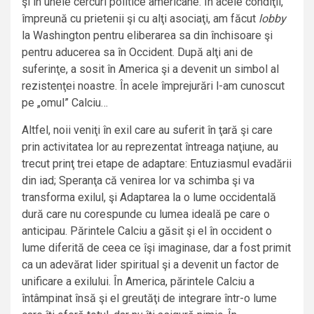
şi în unele cercuri politice americane. În acele condiţii,
împreună cu prietenii şi cu alţi asociaţi, am făcut
lobby
la Washington pentru eliberarea sa din închisoare şi
pentru aducerea sa în Occident. După alţi ani de
suferinţe, a sosit în America şi a devenit un simbol al
rezistenţei noastre. În acele împrejurări l-am cunoscut
pe „omul” Calciu…
Altfel, noii veniţi în exil care au suferit în ţară şi care
prin activitatea lor au reprezentat întreaga naţiune, au
trecut prinţ trei etape de adaptare: Entuziasmul evadării
din iad; Speranţa că venirea lor va schimba şi va
transforma exilul, şi Adaptarea la o lume occidentală
dură care nu corespunde cu lumea ideală pe care o
anticipau. Părintele Calciu a găsit şi el în occident o
lume diferită de ceea ce îşi imaginase, dar a fost primit
ca un adevărat lider spiritual şi a devenit un factor de
unificare a exilului. În America, părintele Calciu a
întâmpinat însă şi el greutăţi de integrare într-o lume