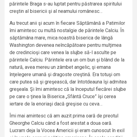
părintele Braga s-au luptat pentru păstrarea spiritului
creştin al bisericii şi al neamului românesc…
Au trecut anii şi acum în fiecare Săptămână a Patimilor
îmi amintesc cu multă nostalgie de părintele Calciu. În
săptămâna mare, mica noastră biserica de lângă
Washington devenea neîncăpătoare pentru mulţimea
de credincioşi care venea la slujbe să-l asculte pe
părintele Calciu. Părintele era un om bun şi blând de la
natură, avea mereu un zâmbet angelic, şi emana
înţelegere umană şi dragoste creştină. Era totuşi om
care putea să şi greşească, dar întotdeauna îşi admitea
greşeala. Şi îmi amintesc că la începutul fiecărei slujbe
pe care o ţinea la Biserica „Sfântă Cruce” îşi cerea
iertare de la enoriaşi dacă greşise cu ceva…
Îmi mai amintesc că am auzit prima oară de preotul
Gheorghe Calciu când a fost arestat a doua oară.
Lucram deja la Vocea Americii şi eram cunoscut în exil