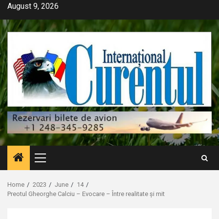
Skip
August 9, 2026
to
content
Primary
Menu
Home
2023
June
14
Preotul Gheorghe Calciu – Evocare – Între realitate și mit