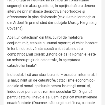
fecundității ei, neuitând nicio clipă de comunitățile
ungurești din afara granițelor, în sprijinul cărora deseori
intervine prin mijloace deopotrivă neortodoxe și
ofensatoare în plan diplomatic (cazul etnicilor maghiari
din Ardeal, în primul rând din județele Mureș, Harghita și
Covasna).
Acel „un cataclism” din titlu, cu rol de metaforă
conjuncturală, trebuie nu numai raportat, ci chiar încadrat
în teribil de adevărata spusă a ilustrului nostru
compatriot Emil Cioran: „Istoria de azi a României este
un neîntrerupt șir de catastrofe, în așteptarea
catastrofei finale”!
Indiscutabil că așa stau lucrurile – exact un interminabil
și halucinant șir de catastrofe/cataclisme economico-
sociale și moral-spirituale pentru înaintașii noștri și,
îndeosebi, pentru noi, românii secolului XXI. Sigur că
pentru asta nu-i nevoie să luăm la puricat multimilenara
noastră istorie (Doamne, câte urgii sunt în ea, cu toate