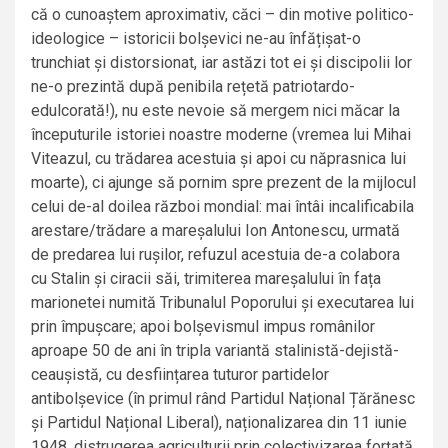
că o cunoaștem aproximativ, căci – din motive politico-
ideologice – istoricii bolșevici ne-au înfățișat-o
trunchiat și distorsionat, iar astăzi tot ei și discipolii lor
ne-o prezintă după penibila rețetă patriotardo-
edulcorată!), nu este nevoie să mergem nici măcar la
începuturile istoriei noastre moderne (vremea lui Mihai
Viteazul, cu trădarea acestuia și apoi cu năprasnica lui
moarte), ci ajunge să pornim spre prezent de la mijlocul
celui de-al doilea război mondial: mai întâi incalificabila
arestare/trădare a mareșalului Ion Antonescu, urmată
de predarea lui rușilor, refuzul acestuia de-a colabora
cu Stalin și ciracii săi, trimiterea mareșalului în fața
marionetei numită Tribunalul Poporului și executarea lui
prin împușcare; apoi bolșevismul impus românilor
aproape 50 de ani în tripla variantă stalinistă-dejistă-
ceaușistă, cu desființarea tuturor partidelor
antibolșevice (în primul rând Partidul Național Țărănesc
și Partidul Național Liberal), naționalizarea din 11 iunie
1948, distrugerea agriculturii prin colectivizarea forțată,