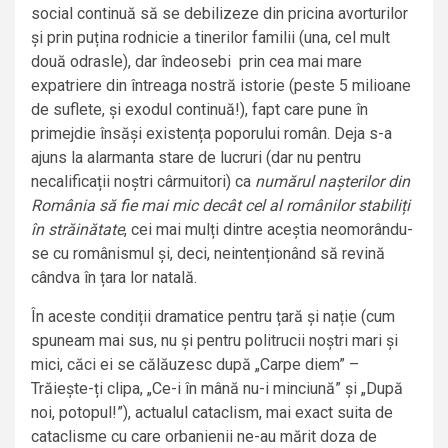
social continuă să se debilizeze din pricina avorturilor
și prin puțina rodnicie a tinerilor familii (una, cel mult
două odrasle), dar îndeosebi prin cea mai mare
expatriere din întreaga nostră istorie (peste 5 milioane
de suflete, și exodul continuă!), fapt care pune în
primejdie însăși existența poporului român. Deja s-a
ajuns la alarmanta stare de lucruri (dar nu pentru
necalificații noștri cârmuitori) ca
numărul nașterilor din
România să fie mai mic decât cel al românilor stabiliți
în străinătate
, cei mai mulți dintre aceștia neomorându-
se cu românismul și, deci, neintenționând să revină
cândva în țara lor natală.
În aceste condiții dramatice pentru țară și nație (cum
spuneam mai sus, nu și pentru politrucii noștri mari și
mici, căci ei se călăuzesc după „Carpe diem” –
Trăiește-ți clipa, „Ce-i în mână nu-i minciună” și „După
noi, potopul!”), actualul cataclism, mai exact suita de
cataclisme cu care orbanienii ne-au mărit doza de