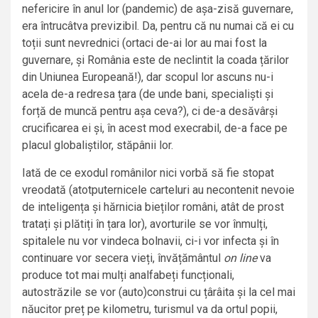
nefericire în anul lor (pandemic) de așa-zisă guvernare,
era întrucâtva previzibil. Da, pentru că nu numai că ei cu
toții sunt nevrednici (ortaci de-ai lor au mai fost la
guvernare, și România este de neclintit la coada țărilor
din Uniunea Europeană!), dar scopul lor ascuns nu-i
acela de-a redresa țara (de unde bani, specialiști și
forță de muncă pentru așa ceva?), ci de-a desăvârși
crucificarea ei și, în acest mod execrabil, de-a face pe
placul globaliștilor, stăpânii lor.
Iată de ce exodul românilor nici vorbă să fie stopat
vreodată (atotputernicele carteluri au necontenit nevoie
de inteligența și hărnicia bieților români, atât de prost
tratați și plătiți în țara lor), avorturile se vor înmulți,
spitalele nu vor vindeca bolnavii, ci-i vor infecta și în
continuare vor secera vieți, învățământul
on line
va
produce tot mai mulți analfabeți funcționali,
autostrăzile se vor (auto)construi cu țârâita și la cel mai
năucitor preț pe kilometru, turismul va da ortul popii,