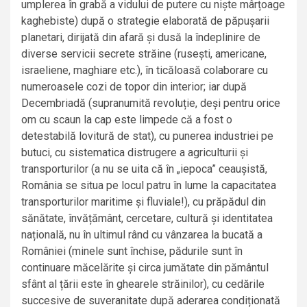
umplerea în grabă a vidului de putere cu niște mârțoage
kaghebiste) după o strategie elaborată de păpușarii
planetari, dirijată din afară și dusă la îndeplinire de
diverse servicii secrete străine (rusești, americane,
israeliene, maghiare etc.), în ticăloasă colaborare cu
numeroasele cozi de topor din interior; iar după
Decembriadă (supranumită revoluție, deși pentru orice
om cu scaun la cap este limpede că a fost o
detestabilă lovitură de stat), cu punerea industriei pe
butuci, cu sistematica distrugere a agriculturii și
transporturilor (a nu se uita că în „iepoca” ceaușistă,
România se situa pe locul patru în lume la capacitatea
transporturilor maritime și fluviale!), cu prăpădul din
sănătate, învățământ, cercetare, cultură și identitatea
națională, nu în ultimul rând cu vânzarea la bucată a
României (minele sunt închise, pădurile sunt în
continuare măcelărite și circa jumătate din pământul
sfânt al țării este în ghearele străinilor), cu cedările
succesive de suveranitate după aderarea condiționată