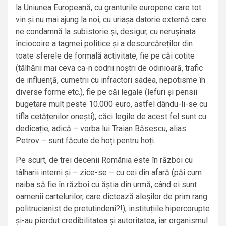
la Uniunea Europeană, cu granturile europene care tot
vin și nu mai ajung la noi, cu uriașa datorie externă care
ne condamnă la subistorie și, desigur, cu nerușinata
înciocoire a tagmei politice și a descurcăreților din
toate sferele de formală activitate, fie pe căi cotite
(tâlhării mai ceva ca-n codrii noștri de odinioară, trafic
de influență, cumetrii cu infractori sadea, nepotisme în
diverse forme etc.), fie pe căi legale (lefuri și pensii
bugetare mult peste 10.000 euro, astfel dându-li-se cu
tifla cetățenilor onești), căci legile de acest fel sunt cu
dedicație, adică – vorba lui Traian Băsescu, alias
Petrov – sunt făcute de hoți pentru hoți.
Pe scurt, de trei decenii România este în război cu
tâlharii interni și – zice-se – cu cei din afară (păi cum
naiba să fie în război cu ăștia din urmă, când ei sunt
oamenii cartelurilor, care dictează aleșilor de prim rang
politrucianist de pretutindeni?!), instituțiile hipercorupte
și-au pierdut credibilitatea și autoritatea, iar organismul