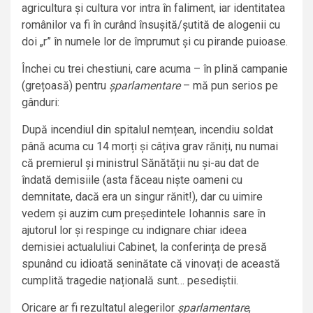
agricultura și cultura vor intra în faliment, iar identitatea
românilor va fi în curând însușită/șutită de alogenii cu
doi „r” în numele lor de împrumut și cu pirande puioase.
Închei cu trei chestiuni, care acuma – în plină campanie
(grețoasă) pentru
șparlamentare
– mă pun serios pe
gânduri:
După incendiul din spitalul nemțean, incendiu soldat
până acuma cu 14 morți și câțiva grav răniți, nu numai
că premierul și ministrul Sănătății nu și-au dat de
îndată demisiile (asta făceau niște oameni cu
demnitate, dacă era un singur rănit!), dar cu uimire
vedem și auzim cum președintele Iohannis sare în
ajutorul lor și respinge cu indignare chiar ideea
demisiei actualuliui Cabinet, la conferința de presă
spunând cu idioată seninătate că vinovați de această
cumplită tragedie națională sunt… pesediștii.
Oricare ar fi rezultatul alegerilor
șparlamentare
,