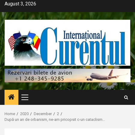
Skip
August 3, 2026
to
content
Primary
Menu
Home
2020
December
2
După un an de orbanism, ne-am pricopsit c-un cataclism…