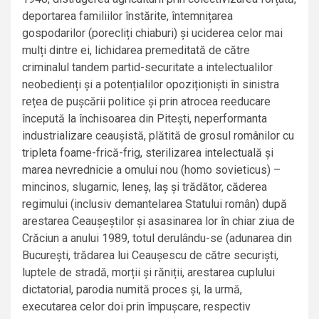
deportarea familiilor înstărite, întemnițarea
gospodarilor (porecliți chiaburi) și uciderea celor mai
mulți dintre ei, lichidarea premeditată de către
criminalul tandem partid-securitate a intelectualilor
neobedienți și a potențialilor opoziționiști în sinistra
rețea de pușcării politice și prin atrocea reeducare
începută la închisoarea din Pitești, neperformanta
industrializare ceaușistă, plătită de grosul românilor cu
tripleta foame-frică-frig, sterilizarea intelectuală și
marea nevrednicie a omului nou (homo sovieticus) –
mincinos, slugarnic, leneș, laș și trădător, căderea
regimului (inclusiv demantelarea Statului român) după
arestarea Ceaușeștilor și asasinarea lor în chiar ziua de
Crăciun a anului 1989, totul derulându-se (adunarea din
București, trădarea lui Ceaușescu de către securiști,
luptele de stradă, morții și răniții, arestarea cuplului
dictatorial, parodia numită proces și, la urmă,
executarea celor doi prin împușcare, respectiv