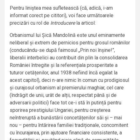
Pentru liniștea mea sufletească (că, adică, i-am
informat corect pe cititori), voi face următoarele
precizări cu rol de
Introducere
la articol:
Orbanismul lui Șică Mandolină este unul eminamente
neliberal și extrem de pernicios pentru grosul românilor
(conducându-se după faimosul „Prin noi înșine!”,
liberalii interbelici au contribuit din plin la consolidarea
României întregite și la referențiala prosperitate a
tuturor cetățenilor, anul 1938 nefiind încă egalat la
acest capitol), deci n-are nimic în comun cu prodigiosul
și curajosul orbanism al premierului maghiar, cel care
(îndrăgit de unii, urât de alții, respectat până și de
adversarii politici) face tot ce-i stă în putință pentru
sporirea prestigiului Ungariei, pentru creșterea
neîntreruptă a bunăstării concetățenilor săi și – mai
nou – pentru întărirea familiei tradiționale, concomitent
cu încurajarea, prin ajutoare financiare consistente, a