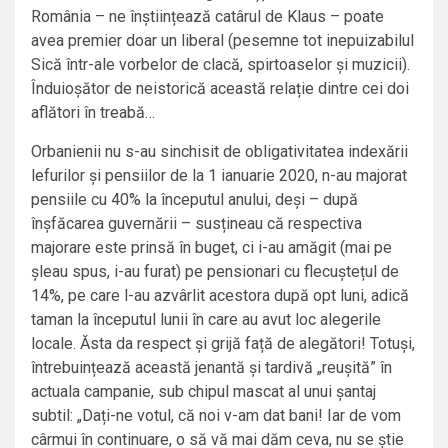
România – ne înștiințează catârul de Klaus – poate
avea premier doar un liberal (pesemne tot inepuizabilul
Sică într-ale vorbelor de clacă, spirtoaselor și muzicii).
Înduioșător de neistorică această relație dintre cei doi
aflători în treabă…
Orbanienii nu s-au sinchisit de obligativitatea indexării
lefurilor și pensiilor de la 1 ianuarie 2020, n-au majorat
pensiile cu 40% la începutul anului, deși – după
înșfăcarea guvernării – susțineau că respectiva
majorare este prinsă în buget, ci i-au amăgit (mai pe
șleau spus, i-au furat) pe pensionari cu flecuștețul de
14%, pe care l-au azvârlit acestora după opt luni, adică
taman la începutul lunii în care au avut loc alegerile
locale. Ăsta da respect și grijă față de alegători! Totuși,
întrebuințează această jenantă și tardivă „reușită” în
actuala campanie, sub chipul mascat al unui șantaj
subtil: „Dați-ne votul, că noi v-am dat bani! Iar de vom
cârmui în continuare, o să vă mai dăm ceva, nu se știe