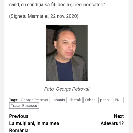
când, cu condiția să fiți docili și recunoscători”.
(Sighetu Marmației, 22 nov. 2020)
Foto. George Petrovai
George Petrovai
Iohanis
liberali
Orban
pensii
PNL
Tags:
Traian Basescu
Continue
Previous
Next
La mulți ani, Inima mea
Adevăruri?
Reading
România!