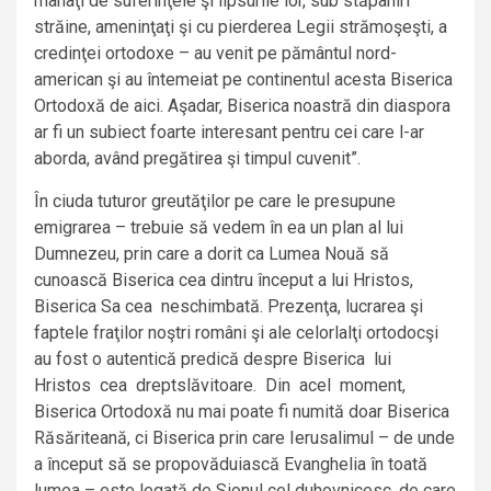
mânaţi de suferinţele şi lipsurile lor, sub stăpâniri
străine, ameninţaţi şi cu pierderea Legii strămoşeşti, a
credinţei ortodoxe – au venit pe pământul nord-
american şi au întemeiat pe continentul acesta Biserica
Ortodoxă de aici. Aşadar, Biserica noastră din diaspora
ar fi un subiect foarte interesant pentru cei care l-ar
aborda, având pregătirea şi timpul cuvenit”.
În ciuda tuturor greutăţilor pe care le presupune
emigrarea – trebuie să vedem în ea un plan al lui
Dumnezeu, prin care a dorit ca Lumea Nouă să
cunoască Biserica cea dintru început a lui Hristos,
Biserica Sa cea neschimbată. Prezenţa, lucrarea şi
faptele fraţilor noştri români şi ale celorlalţi ortodocşi
au fost o autentică predică despre Biserica lui
Hristos cea dreptslăvitoare. Din acel moment,
Biserica Ortodoxă nu mai poate fi numită doar Biserica
Răsăriteană, ci Biserica prin care Ierusalimul – de unde
a început să se propovăduiască Evanghelia în toată
lumea – este legată de Sionul cel duhovnicesc, de care