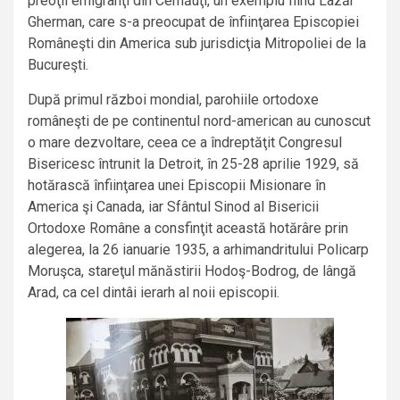
preoţii emigranţi din Cernăuţi, un exemplu fiind Lazăr
Gherman, care s-a preocupat de înfiinţarea Episcopiei
Româneşti din America sub jurisdicţia Mitropoliei de la
Bucureşti.
După primul război mondial, parohiile ortodoxe
româneşti de pe continentul nord-american au cunoscut
o mare dezvoltare, ceea ce a îndreptăţit Congresul
Bisericesc întrunit la Detroit, în 25-28 aprilie 1929, să
hotărască înfiinţarea unei Episcopii Misionare în
America şi Canada, iar Sfântul Sinod al Bisericii
Ortodoxe Române a consfinţit această hotărâre prin
alegerea, la 26 ianuarie 1935, a arhimandritului Policarp
Moruşca, stareţul mănăstirii Hodoş-Bodrog, de lângă
Arad, ca cel dintâi ierarh al noii episcopii.