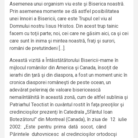
Asemenea unui organism viu este şi Biserica noastră.
Prin asemenea momente se dă astfel posibilitatea
unei înnoiri a Bisericii, care este Trupul cel viu al
Domnului nostru Iisus Hristos. Din acest trup tainic
facem cu toţii parte; noi, cei care ne găsim aici, ca şi cei
care sunt în inima şi mintea noastră, fraţi şi surori,
români de pretutindeni […].
Această vizită a Întâistătătorului Bisericii-mame în
mijlocul românilor din America şi Canada, însoţit de
ierarhi din ţară şi din diaspora, a fost un moment unic în
cronica diasporei româneşti de peste ocean, un
adevărat pelerinaj de valoare bisericească
nemaiîntâlnită în această zonă, cum de altfel sublinia şi
Patriarhul Teoctist în cuvântul rostit în faţa preoţilor şi
credincioşilor prezenţi în Catedrala „Sfântul Ioan
Botezătorul” din Montreal (Canada), în ziua de 12 iulie
2002: „Este pentru prima dată socot, când
Părintele duhovnicesc al credincioşilor ortodocşi