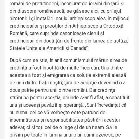
români de pretutindeni, înconjurat de ierarhi din ţară şi
din diaspora românească, se găsesc aici, cu prilejul
hirotonirii şi instalării noului arhiepiscop ales, în mijlocul
credincioşilor şi preoţilor din Arhiepiscopia Ortodoxă
Română, care cuprinde canoniceşte clerul şi
credincioşii din două ţări de frunte din lumea de astăzi,
Statele Unite ale Americii şi Canada”.
După cum se ştie, în anii comunismului mărturisirea de
credinţă a fost însoţită de multe încercări. Una dintre
acestea a fost şi emigrarea ca soluţie extremă aleasă
de unii dintre fraţii noştri; ţara de adopţie devenind o a
doua patrie pentru unii dintre români. Dar credinţa
străbună pentru aceştia, oriunde s-ar fi aflat, a constituit
una şi aceeaşi pavăză şi speranţă: „Sunt încredinţat că
nu numai cel ce vă vorbeşte este pătrund de
însemnătatea şi responsabilitatea păstrării acestui
adevăr, ci şi toţi cei de o lege şi de un neam. Să le
privim pe toate în lumina unui plan dumnezeiesc, pe