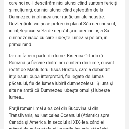
care noi nu-l descifrăm nici atunci când suntem fericiţi
şi mulţumiţi, dar nici atunci când aşteptăm de la
Dumnezeu împlinirea unor rugăciuni ale noastre.
Dezlegările vin şi se petrec în planul Său necunoscut,
în înţelepciunea Sa de negrăit şi în credincioşia Sa
dumnezeiască cu care iubeşte lumea şi pe om, în
primul rând.
Iar noi facem parte din lume. Biserica Ortodoxă
Română şi fiecare dintre noi suntem din lume, cuvânt
rostit de Mântuitorul Iisus Hristos, care a dobândit
înţelesuri, după interpretări, fie legate de lumea
păcatului, fie de lumea iubirii dumnezeieşti. Şi una şi
alta ne arată că Dumnezeu iubeşte omul şi iubeşte
lumea…
Fraţii români, mai ales cei din Bucovina şi din
Transilvania, au luat calea Oceanului (Atlantic) spre
Canada şi America, în secolul al XIX-lea, când ei –