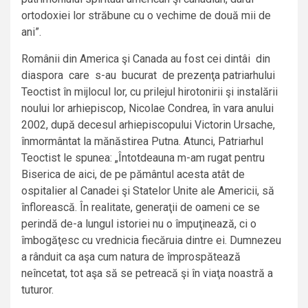
ortodoxiei lor străbune cu o vechime de două mii de
ani”.
Românii din America şi Canada au fost cei dintâi din
diaspora care s-au bucurat de prezenţa patriarhului
Teoctist în mijlocul lor, cu prilejul hirotonirii şi instalării
noului lor arhiepiscop, Nicolae Condrea, în vara anului
2002, după decesul arhiepiscopului Victorin Ursache,
înmormântat la mănăstirea Putna. Atunci, Patriarhul
Teoctist le spunea: „Întotdeauna m-am rugat pentru
Biserica de aici, de pe pământul acesta atât de
ospitalier al Canadei şi Statelor Unite ale Americii, să
înflorească. În realitate, generaţii de oameni ce se
perindă de-a lungul istoriei nu o împuţinează, ci o
îmbogăţesc cu vrednicia fiecăruia dintre ei. Dumnezeu
a rânduit ca aşa cum natura de împrospătează
neîncetat, tot aşa să se petreacă şi în viaţa noastră a
tuturor.