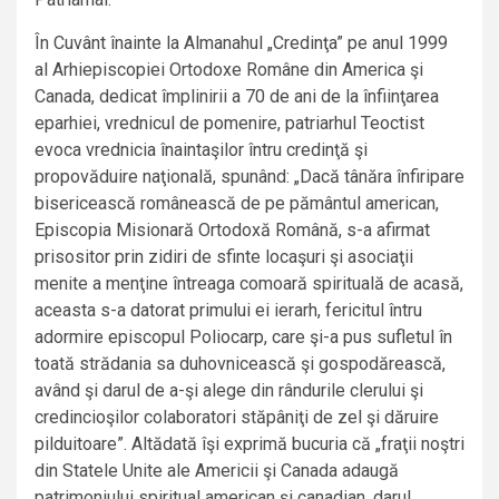
În Cuvânt înainte la Almanahul „Credinţa” pe anul 1999
al Arhiepiscopiei Ortodoxe Române din America şi
Canada, dedicat împlinirii a 70 de ani de la înfiinţarea
eparhiei, vrednicul de pomenire, patriarhul Teoctist
evoca vrednicia înaintaşilor întru credinţă şi
propovăduire naţională, spunând: „Dacă tânăra înfiripare
bisericească românească de pe pământul american,
Episcopia Misionară Ortodoxă Română, s-a afirmat
prisositor prin zidiri de sfinte locaşuri şi asociaţii
menite a menţine întreaga comoară spirituală de acasă,
aceasta s-a datorat primului ei ierarh, fericitul întru
adormire episcopul Poliocarp, care şi-a pus sufletul în
toată strădania sa duhovnicească şi gospodărească,
având şi darul de a-şi alege din rândurile clerului şi
credincioşilor colaboratori stăpâniţi de zel şi dăruire
pilduitoare”. Altădată îşi exprimă bucuria că „fraţii noştri
din Statele Unite ale Americii şi Canada adaugă
patrimoniului spiritual american şi canadian, darul