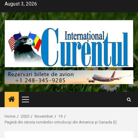
Skip
August 3, 2026
to
content
Primary
Menu
Home
2020
November
19
Pagină din istoria românilor ortodocși din America şi Canada (I)