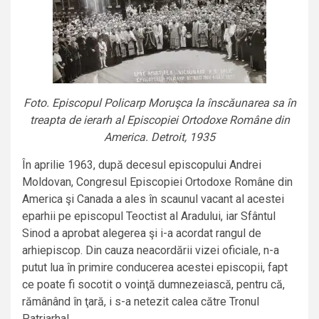
Foto. Episcopul Policarp Moruşca la înscăunarea sa în
treapta de ierarh al Episcopiei Ortodoxe Române din
America. Detroit, 1935
În aprilie 1963, după decesul episcopului Andrei
Moldovan, Congresul Episcopiei Ortodoxe Române din
America şi Canada a ales în scaunul vacant al acestei
eparhii pe episcopul Teoctist al Aradului, iar Sfântul
Sinod a aprobat alegerea şi i-a acordat rangul de
arhiepiscop. Din cauza neacordării vizei oficiale, n-a
putut lua în primire conducerea acestei episcopii, fapt
ce poate fi socotit o voinţă dumnezeiască, pentru că,
rămânând în ţară, i s-a netezit calea către Tronul
Patriarhal.