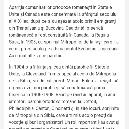
Apariţia comunităţilor ortodoxe româneşti în Statele
Unite şi Canada este consemnată la sfârşitul secolului
al XIX-lea, după ce s-au aşezat acolo primii emigranţi
din Transilvania şi Bucovina. Cea dintâi biserică
românească a fost construită în Canada, la Regina
Sask, în 1903, cu sprijinul Mitropoliei de la Iaşi, care l-a
numit preot acolo pe arhimandritul Evghenie Ungureanu.
Au urmat alte zece parohii.
În 1904 s-a înfiinţat şi cea dintâi parohie în Statele
Unite, la Cleveland. Trimis special acolo de Mitropolia
de la Sibiu, vrednicul preot Moise Balea a reuşit să
organizeze noi parohii şi să construiască prima
biserică în 1906-1908. Rând pe rând au apărut, în anii
următori, parohii ortodoxe române la Detroit,
Philadelphia, Canton, Cincinatti şi în alte locuri, sprijinite
de Mitropolia din Sibiu, care a trimis acolo preoţi de
vocaţie şi buni organizatori. Un rol important l-au avut şi