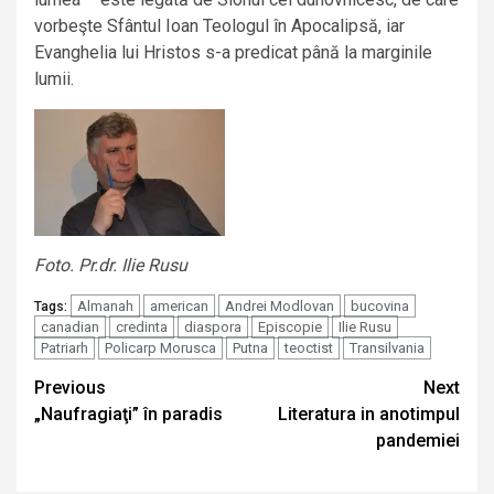
vorbeşte Sfântul Ioan Teologul în Apocalipsă, iar
Evanghelia lui Hristos s-a predicat până la marginile
lumii.
Foto. Pr.dr. Ilie Rusu
Almanah
american
Andrei Modlovan
bucovina
Tags:
canadian
credinta
diaspora
Episcopie
Ilie Rusu
Patriarh
Policarp Morusca
Putna
teoctist
Transilvania
Continue
Previous
Next
„Naufragiaţi” în paradis
Literatura in anotimpul
Reading
pandemiei